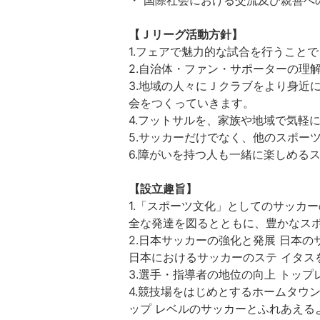
・ 国際社会における交流及び親善へ
【Ｊリーグ活動方針】
1.フェアで魅力的な試合を行うこと
2.自治体・ファン・サポーターの理
3.地域の人々にＪクラブをより身近
会をつくっていきます。
4.フットサルを、家族や地域で気軽
5.サッカーだけでなく、他のスポー
6.障がいを持つ人も一緒に楽しめる
【設立趣旨】
1.「スポーツ文化」としてのサッカ
全な発達を図るとともに、豊かなスポ
2.日本サッカーの強化と発展 日本
日本におけるサッカーのステ イタス
3.選手・指導者の地位の向上 トッ
4.競技場をはじめとするホームタウ
ップ レベルのサッカーとふれあえる