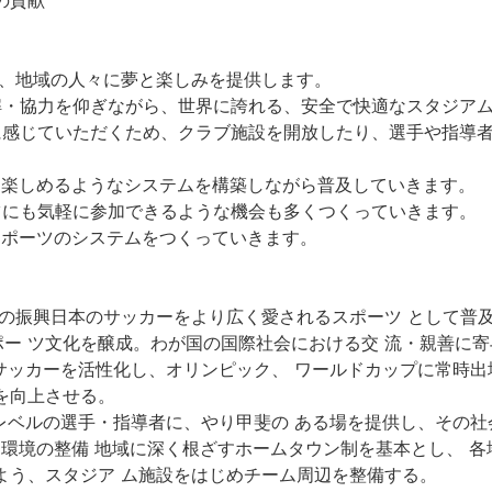
の貢献
で、地域の人々に夢と楽しみを提供します。
解・協力を仰ぎながら、世界に誇れる、安全で快適なスタジア
に感じていただくため、クラブ施設を開放したり、選手や指導
に楽しめるようなシステムを構築しながら普及していきます。
ツにも気軽に参加できるような機会も多くつくっていきます。
スポーツのシステムをつくっていきます。
ーの振興日本のサッカーをより広く愛されるスポーツ として普
ー ツ文化を醸成。わが国の国際社会における交 流・親善に寄
のサッカーを活性化し、オリンピック、 ワールドカップに常時出
を向上させる。
プレベルの選手・指導者に、やり甲斐の ある場を提供し、その
ン環境の整備 地域に深く根ざすホームタウン制を基本とし、 
よう、スタジア ム施設をはじめチーム周辺を整備する。