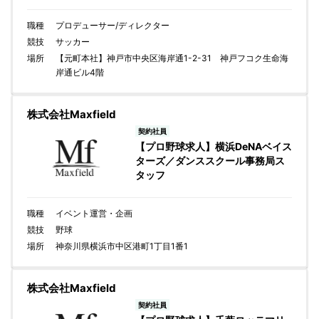
職種
プロデューサー/ディレクター
競技
サッカー
場所
【元町本社】神戸市中央区海岸通1-2-31 神戸フコク生命海
岸通ビル4階
株式会社Maxfield
契約社員
【プロ野球求人】横浜DeNAベイス
ターズ／ダンススクール事務局ス
タッフ
職種
イベント運営・企画
競技
野球
場所
神奈川県横浜市中区港町1丁目1番1
株式会社Maxfield
契約社員