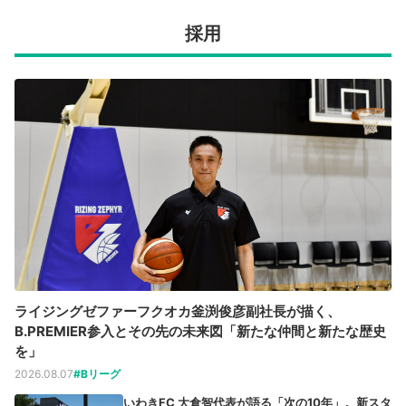
採用
ライジングゼファーフクオカ釜渕俊彦副社長が描く、
B.PREMIER参入とその先の未来図「新たな仲間と新たな歴史
を」
2026.08.07
#Bリーグ
いわきFC 大倉智代表が語る「次の10年」。新スタ