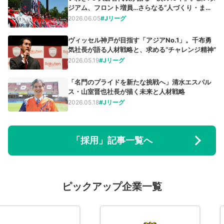
ジアム、フロント増員…さらなる“人づくり・まち
づくり”へ
2026.06.05
#Jリーグ
ヴィッセル神戸が目指す「アジアNo.1」。千布勇
気社長が語る人材戦略と、求める“チャレンジ精神”
2026.05.19
#Jリーグ
「名門のプライドを新たな挑戦へ」清水エスパル
ス・山室晋也社長が描く未来と人材戦略
2026.05.18
#Jリーグ
「採用」記事一覧へ
ピックアップ企業一覧