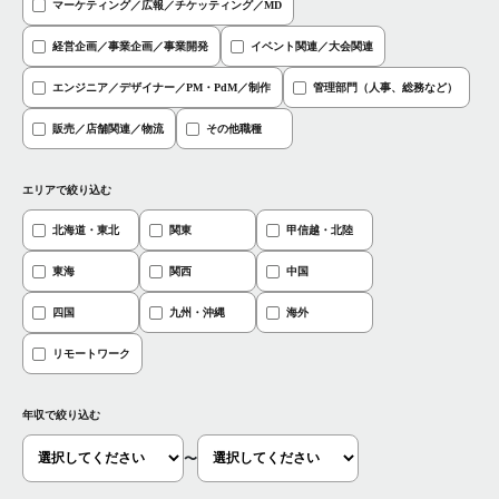
マーケティング／広報／チケッティング／MD
経営企画／事業企画／事業開発
イベント関連／大会関連
エンジニア／デザイナー／PM・PdM／制作
管理部門（人事、総務など）
販売／店舗関連／物流
その他職種
エリアで絞り込む
北海道・東北
関東
甲信越・北陸
東海
関西
中国
四国
九州・沖縄
海外
リモートワーク
年収で絞り込む
〜