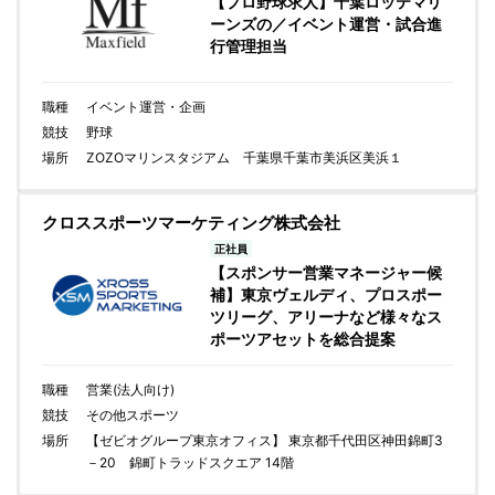
【プロ野球求人】千葉ロッテマリ
ーンズの／イベント運営・試合進
行管理担当
職種
イベント運営・企画
競技
野球
場所
ZOZOマリンスタジアム 千葉県千葉市美浜区美浜１
クロススポーツマーケティング株式会社
正社員
【スポンサー営業マネージャー候
補】東京ヴェルディ、プロスポー
ツリーグ、アリーナなど様々なス
ポーツアセットを総合提案
職種
営業(法人向け)
競技
その他スポーツ
場所
【ゼビオグループ東京オフィス】 東京都千代田区神田錦町3
－20 錦町トラッドスクエア 14階