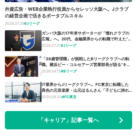
外資広告・WEB企業執行役員からセレッソ大阪へ。Jクラブ
の経営企画で活きるポータブルスキル
2026.07.29
#Jリーグ
ガンバ大阪の17年来サポーターが「憧れクラブの
広報」へ。20代、金融業界からの転職で叶えた“夢
の仕事”
2026.07.01
#Jリーグ
「38歳管理職」が挑戦したBリーグクラブへの転
職。横浜ビー・コルセアーズ営業部長が語る“キャ
リアの切り拓き方”
2026.04.15
#Bリーグ
IT業界からJリーグクラブへ。FC東京に転職した
異色の元音楽家・山元ほるんさん「子どもに誇れ
る仕事を」
2025.09.30
#FC東京
「キャリア」記事一覧へ