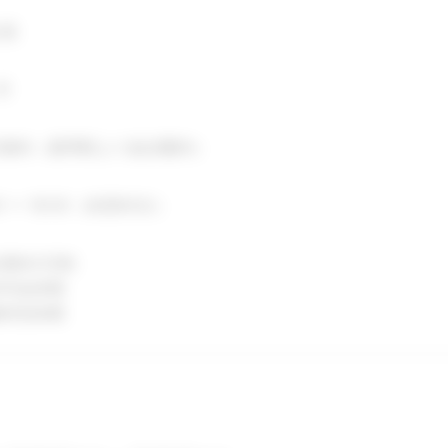
社員
月
京都内（最寄駅より徒歩圏内）
00 〜 18:00（休憩60分）
週休2日制
末年始休暇
種特別休暇