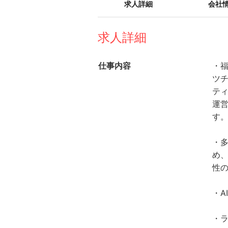
求人詳細
会社
求人詳細
仕事内容
・福
ツチ
テ
運
す
・
め
性
・
・ラ