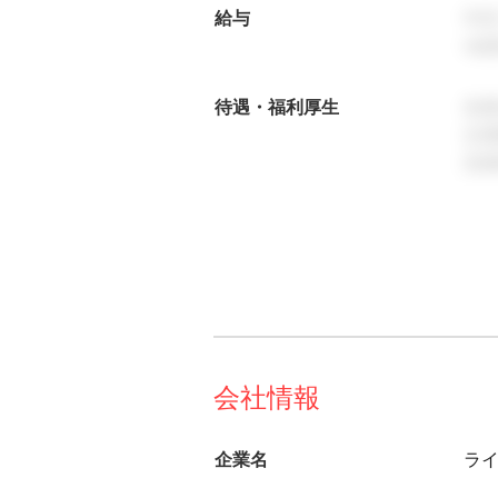
給与
年
※経
待遇・福利厚生
各
交
各
会社情報
企業名
ラ