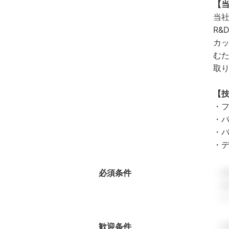
【
当
R
カ
むた
取
【
・フロ
・バ
・バッ
・デー
必須条件
・
・基
・
歓迎条件
・