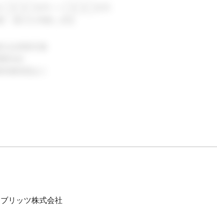
収 ◯◯◯万円 〜 ◯◯◯万円
験・能力を考慮し決定
種社会保険完備
通費支給
種研修制度あり
イブリッツ株式会社