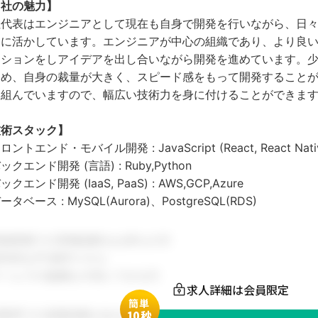
当社の魅力】
社代表はエンジニアとして現在も自身で開発を行いながら、日
&Dに活かしています。エンジニアが中心の組織であり、より良
ッションをしアイデアを出し合いながら開発を進めています。
め、自身の裁量が大きく、スピード感をもって開発することが出
り組んでいますので、幅広い技術力を身に付けることができま
技術スタック】
ントエンド・モバイル開発 : JavaScript (React, React Native
ックエンド開発 (言語) : Ruby,Python
クエンド開発 (IaaS, PaaS) : AWS,GCP,Azure
タベース : MySQL(Aurora)、PostgreSQL(RDS)
関連業務での実務経験をお持ちの方
本的なPC操作スキル
チームでの協働を大切にできる方
求人詳細は会員限定
簡単
同業界での就業経験がある方
1
0秒