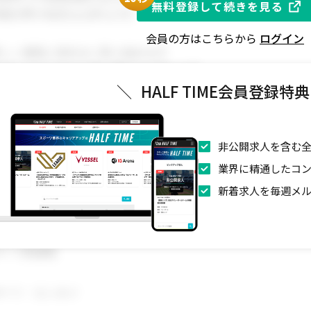
無料登録して続きを見る
関連分野の知見をお持ちの方
会員の方はこちらから
ログイン
新しい挑戦に前向きに取り組める方
スポーツビジネスに強い関心をお持ちの方
＼
HALF TIME会員登録特
業拡大に伴い、組織体制を強化するためのメンバーを募集しま
非公開求人を含む全
業界に精通したコ
新着求人を毎週メ
ポーツ関連職
ポーツ・エンタメ