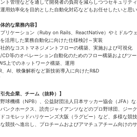
ウント管理などを通して開発者の負荷を減らしつつセキュリテ
、運用効率化を目的とした自動化対応などもお任せしたいと思
具体的な業務内容】
プリケーション（Ruby on Rails、ReactNative）や
Iを活用した業務自動化に向けた仕様検討～実装
全社的なコストマネジメントフローの構築、実施および可視化
I/CD等のオペレーション自動化のためのフロー構築およびツ
WS上でのネットワーク構築、運用
R、AI、映像解析など新技術導入に向けたR&D
ど
取引先企業、チーム（抜粋）】
野球機構（NPB）、公益財団法人日本サッカー協会（JFA）
トバンクホークス、読売ジャイアンツなどのプロ野球団、ジー
TTドコモレッドハリケーンズ大阪（ラグビー）など、多様な競
々な競技へ進出し、プロチームおよびアマチュアチーム向けの