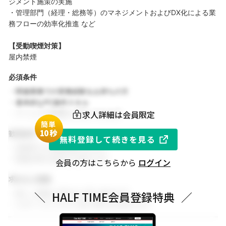
ジメント施策の実施
・管理部門（経理・総務等）のマネジメントおよびDX化による業
務フローの効率化推進 など
【受動喫煙対策】
屋内禁煙
必須条件
・関連業務での実務経験をお持ちの方
・基本的なPC操作スキル
求人詳細は会員限定
・チームでの協働を大切にできる方
簡単
1
0秒
歓迎条件
無料登録して続きを見る
・同業界での就業経験がある方
・関連分野の知見をお持ちの方
会員の方はこちらから
ログイン
求める人物像
・新しい挑戦に前向きに取り組める方
＼
HALF TIME会員登録特典
／
・スポーツビジネスに強い関心をお持ちの方