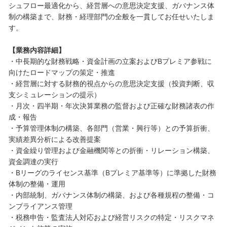
シュフロー最適化から、経営層への意思決定支援、ガバナンス体
制の構築まで、財務・経理部門の全般を一貫してお任せいたしま
す。
【業務内容詳細】
・中長期的な財務戦略・資金計画の立案およびBプレミア参戦に
向けたロードマップの策定・推進
・経営層に対する財務的視点からの意思決定支援（投資判断、収
支シミュレーションの提示）
・月次・四半期・年次決算業務の監督および正確な財務諸表の作
成・報告
・予算管理体制の構築、各部門（営業・興行等）との予算折衝、
実績差異分析による改善提案
・資金繰り管理および金融機関等との折衝・リレーション構築、
資金調達の実行
・Bリーグのライセンス基準（Bプレミア基準等）に準拠した財務
体制の整備・運用
・内部統制、ガバナンス体制の構築、および各種規程の整備・コ
ンプライアンス管理
・税務申告・監査法人対応および経営リスクの特定・リスクマネ