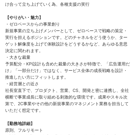
け合って立ち上げていく為、各種支援の実行
【やりがい・魅力】
・ゼロベースからの事業創り
新規事業の立ち上げメンバーとして、ゼロベースで戦略の策定・
実行を担えるポジションです。どのチャネルをどう使うか、ター
ゲット解像度を上げて体験設計をどうするかなど、あらゆる意思
決定に関われます。
・大きな裁量
予算配分・KPI設計も含めた裁量の大きさが特徴で、「広告運用だ
け」「一部分だけ」ではなく、サービス全体の成長戦略を設計・
推進したい方にフィットします。
・経営層との近さ
社長室直下で、プロダクト、営業、CS、開発と密に連携し、全社
横断で事業成長に取り組める刺激的な環境です。成果やスキル次
第で、2C事業やその他の新規事業のマネジメント業務を担当して
いただく想定です。
【勤務地詳細】
原則、フルリモート