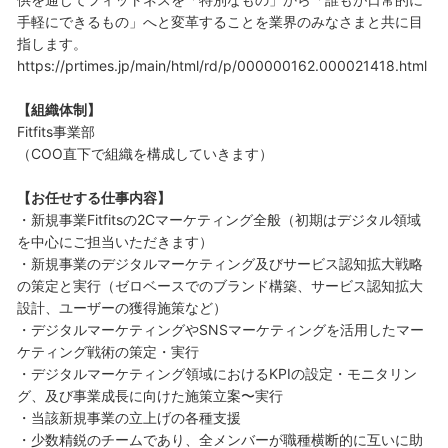
手軽にできるもの」へと変革することを業界のみなさまと共に目
指します。
https://prtimes.jp/main/html/rd/p/000000162.000021418.html
【組織体制】
Fitfits事業部
（COO直下で組織を構成していきます）
【お任せする仕事内容】
・新規事業Fitfitsの2Cマーケティング全般（初期はデジタル領域
を中心にご担当いただきます）
・新規事業のデジタルマーケティング及びサービス認知拡大戦略
の策定と実行（ゼロベースでのブランド構築、サービス認知拡大
設計、ユーザーの獲得施策など）
・デジタルマーケティングやSNSマーケティングを活用したマー
ケティング戦術の策定・実行
・デジタルマーケティング領域におけるKPIの設定・モニタリン
グ、及び事業成長に向けた施策立案〜実行
・当該新規事業の立上げの各種支援
・少数精鋭のチームであり、全メンバーが職種横断的に互いに助