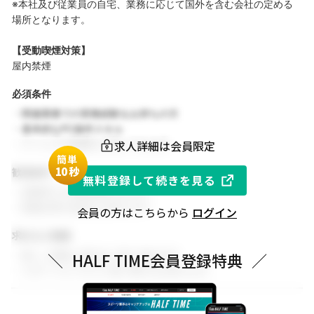
※本社及び従業員の自宅、業務に応じて国外を含む会社の定める
場所となります。
【受動喫煙対策】
屋内禁煙
必須条件
・関連業務での実務経験をお持ちの方
・基本的なPC操作スキル
求人詳細は会員限定
・チームでの協働を大切にできる方
簡単
1
0秒
歓迎条件
無料登録して続きを見る
・同業界での就業経験がある方
・関連分野の知見をお持ちの方
会員の方はこちらから
ログイン
求める人物像
・新しい挑戦に前向きに取り組める方
＼
HALF TIME会員登録特典
／
・スポーツビジネスに強い関心をお持ちの方