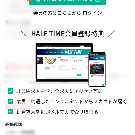
・同業界での就業経験がある方
・関連分野の知見をお持ちの方
会員の方はこちらから
ログイン
求める人物像
・新しい挑戦に前向きに取り組める方
＼
HALF TIME会員登録特典
／
・スポーツビジネスに強い関心をお持ちの方
募集の背景
事業拡大に伴い、組織体制を強化するためのメンバーを募集しま
す。
非公開求人を含む全求人にアクセス可能
業界に精通したコンサルタントからスカウトが届く
募集要項
新着求人を毎週メルマガで受け取れる
募集職種
スポーツ関連職