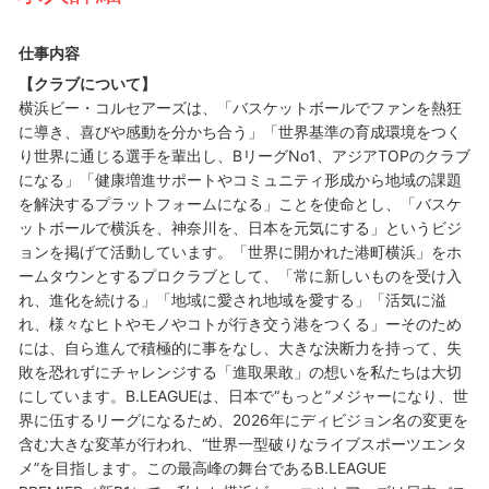
仕事内容
【クラブについて】
横浜ビー・コルセアーズは、「バスケットボールでファンを熱狂
に導き、喜びや感動を分かち合う」「世界基準の育成環境をつく
り世界に通じる選手を輩出し、BリーグNo1、アジアTOPのクラブ
になる」「健康増進サポートやコミュニティ形成から地域の課題
を解決するプラットフォームになる」ことを使命とし、「バスケ
ットボールで横浜を、神奈川を、日本を元気にする」というビジ
ョンを掲げて活動しています。「世界に開かれた港町横浜」をホ
ームタウンとするプロクラブとして、「常に新しいものを受け入
れ、進化を続ける」「地域に愛され地域を愛する」「活気に溢
れ、様々なヒトやモノやコトが行き交う港をつくる」ーそのため
には、自ら進んで積極的に事をなし、大きな決断力を持って、失
敗を恐れずにチャレンジする「進取果敢」の想いを私たちは大切
にしています。B.LEAGUEは、日本で“もっと”メジャーになり、世
界に伍するリーグになるため、2026年にディビジョン名の変更を
含む大きな変革が行われ、“世界一型破りなライブスポーツエンタ
メ”を目指します。この最高峰の舞台であるB.LEAGUE