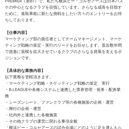
PREMIER（新B1）で、私たち横浜ビー・コルセアーズは日本バス
ケの中心となるクラブを目指しています。さらなる成長を目指す
ために、進取果敢に新たな挑戦をしたい方々のエントリーをお待
ちしております。
【仕事内容】
マーケティング部の責任者としてチームマネージメント、マーケ
ティング戦略の策定・実行のリードをお任せします。直近数年間
で急激に規模を拡大させているクラブのさらなる発展を支えるポ
ジションです。
【具体的な業務内容】
以下業務を管轄頂きます。
・マーケティング戦略・チケッティング戦略の策定、実行
・B.LEAGUEや各種システムと連携した票券管理・発券・配券業
務
・シーズンシート、ファンクラブ等の各種施策の企画・運営
・興行の企画・運営
・社内外と連携した各種施策
・その他クラブの運営に関わる事項全般
「横浜ビー・コルセアーズの試合会場にどのように足を運んもら