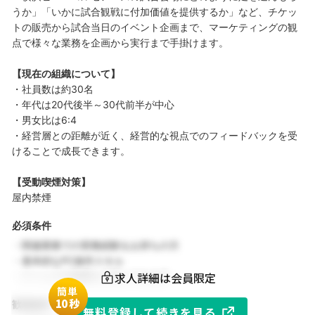
うか」「いかに試合観戦に付加価値を提供するか」など、チケッ
トの販売から試合当日のイベント企画まで、マーケティングの観
点で様々な業務を企画から実行まで手掛けます。
【現在の組織について】
・社員数は約30名
・年代は20代後半～30代前半が中心
・男女比は6:4
・経営層との距離が近く、経営的な視点でのフィードバックを受
けることで成長できます。
【受動喫煙対策】
屋内禁煙
必須条件
・関連業務での実務経験をお持ちの方
・基本的なPC操作スキル
求人詳細は会員限定
・チームでの協働を大切にできる方
簡単
1
0秒
歓迎条件
無料登録して続きを見る