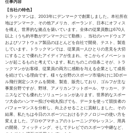
仕事内容
【当社の特色】
トラックマンは、2003年にデンマークで創業しました。本社所在
地はデンマーク、その他アメリカ、ポーランド、日本にオフィス
を構え、世界的な拠点を築いています。全体の従業員数は670人
以上（うち約半数がデンマークにて勤務）、当社のハードウェア
およびソフトウェア製品のほとんどを自社で開発、テスト、製造
しています。トラックマンでは、従業員一人ひとりの意見を大切
にすることで優れたアイディアが生まれ、そこからイノベーショ
ンが起こるものと考えています。私たちのこの信条こそが、トラ
ックマンがお客様、従業員の両方に感動を与える企業として成長
を続けている理由です。様々な分野のスポーツ市場向けに3Dボー
ル飛行測定システムを開発、製造、販売しており、ゴルフが主な
事業分野ですが、野球、アメリカンフットボール、サッカー、テ
ニスなどでも優れたソリューションがあります。世界的なスポー
ツ大会のハンマー投げや砲丸投げでも、データを使って競技者の
パフォーマンスを分析し、向上させることに貢献しました。その
結果、私たちは今日のスポーツにおけるテクノロジーの使い方を
変えました。プロやアマチュアのトレーニングやレッスン、用具
の開発、フィッティング、そしてテレビでのスポーツ中継など、