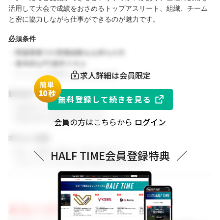
活用して大会で成績をおさめるトップアスリート、組織、チーム
と密に協力しながら仕事ができるのが魅力です。
必須条件
・関連業務での実務経験をお持ちの方
・基本的なPC操作スキル
求人詳細は会員限定
・チームでの協働を大切にできる方
簡単
1
0秒
歓迎条件
無料登録して続きを見る
・同業界での就業経験がある方
・関連分野の知見をお持ちの方
会員の方はこちらから
ログイン
求める人物像
・新しい挑戦に前向きに取り組める方
＼
HALF TIME会員登録特典
／
・スポーツビジネスに強い関心をお持ちの方
募集の背景