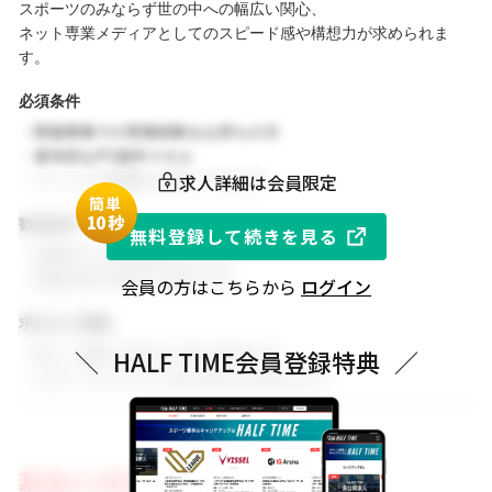
スポーツのみならず世の中への幅広い関心、
ネット専業メディアとしてのスピード感や構想力が求められま
す。
必須条件
・関連業務での実務経験をお持ちの方
・基本的なPC操作スキル
求人詳細は会員限定
・チームでの協働を大切にできる方
簡単
1
0秒
歓迎条件
無料登録して続きを見る
・同業界での就業経験がある方
・関連分野の知見をお持ちの方
会員の方はこちらから
ログイン
求める人物像
・新しい挑戦に前向きに取り組める方
＼
HALF TIME会員登録特典
／
・スポーツビジネスに強い関心をお持ちの方
募集の背景