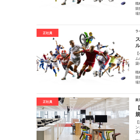
職
競
場
ラ
正社員
【
ム
築
職
競
場
楽
正社員
【
ン
天