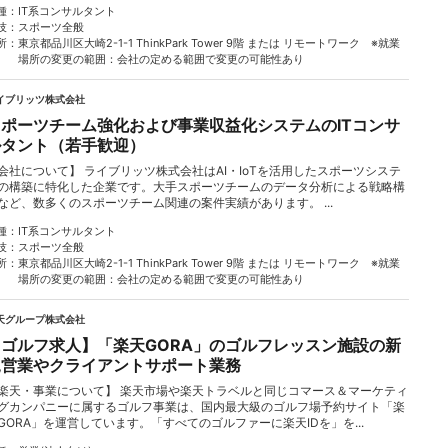
種
IT系コンサルタント
技
スポーツ全般
所
東京都品川区大崎2-1-1 ThinkPark Tower 9階 または リモートワーク ※就業
場所の変更の範囲：会社の定める範囲で変更の可能性あり
イブリッツ株式会社
スポーツチーム強化および事業収益化システムのITコンサ
ルタント（若手歓迎）
会社について】 ライブリッツ株式会社はAI・IoTを活用したスポーツシステ
の構築に特化した企業です。大手スポーツチームのデータ分析による戦略構
など、数多くのスポーツチーム関連の案件実績があります。 ...
種
IT系コンサルタント
技
スポーツ全般
所
東京都品川区大崎2-1-1 ThinkPark Tower 9階 または リモートワーク ※就業
場所の変更の範囲：会社の定める範囲で変更の可能性あり
天グループ株式会社
【ゴルフ求人】「楽天GORA」のゴルフレッスン施設の新
規営業やクライアントサポート業務
楽天・事業について】 楽天市場や楽天トラベルと同じコマース＆マーケティ
グカンパニーに属するゴルフ事業は、国内最大級のゴルフ場予約サイト「楽
GORA」を運営しています。「すべてのゴルファーに楽天IDを」を...