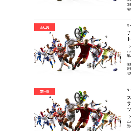
競
場
ラ
正社員
【
ム
築
職
競
場
ラ
正社員
【
ム
築