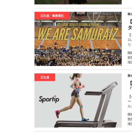
株
正社員・業務委託
【
【
ロ
り
職
競
場
株式
正社員
【
ー
ル
職
競
場