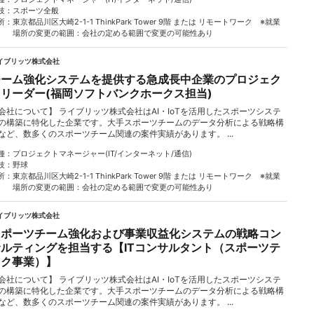
技
スポーツ全般
所
東京都品川区大崎2-1-1 ThinkPark Tower 9階 または リモートワーク ※就業
場所の変更の範囲：会社の定める範囲で変更の可能性あり
イブリッツ株式会社
チーム強化システムを提供する急成長中企業のプロジェク
トリーダー(福岡ソフトバンクホークス担当)
会社について】 ライブリッツ株式会社はAI・IoTを活用したスポーツシステ
の構築に特化した企業です。大手スポーツチームのデータ分析による戦略構
など、数多くのスポーツチーム関連の案件実績があります。 ...
種
プロジェクトマネージャー(IT/インターネット/通信)
技
野球
所
東京都品川区大崎2-1-1 ThinkPark Tower 9階 または リモートワーク ※就業
場所の変更の範囲：会社の定める範囲で変更の可能性あり
イブリッツ株式会社
スポーツチーム強化および事業収益化システムの戦略コン
サルティングを担当する【ITコンサルタント（スポーツテ
ック事業）】
会社について】 ライブリッツ株式会社はAI・IoTを活用したスポーツシステ
の構築に特化した企業です。大手スポーツチームのデータ分析による戦略構
など、数多くのスポーツチーム関連の案件実績があります。 ...