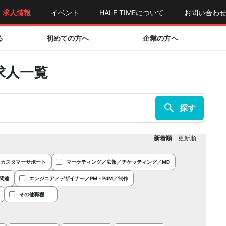
求人情報
イベント
HALF TIMEについて
お問い合わ
る
初めての方へ
企業の方へ
求人一覧
新着順
更新順
／カスタマーサポート
マーケティング／広報／チケッティング／MD
関連
エンジニア／デザイナー／PM・PdM／制作
その他職種