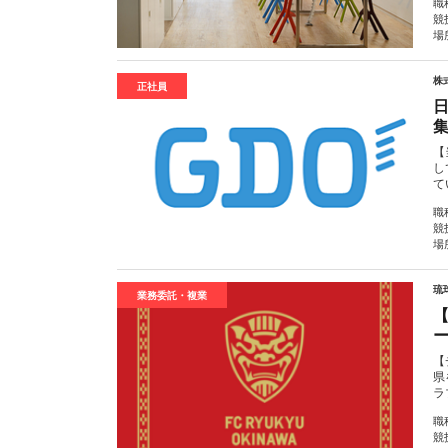
職
競
場
株
正社員
【
し
て
職
競
場
琉
業務委託・複業
【
ー
【
県
ラ
職
競