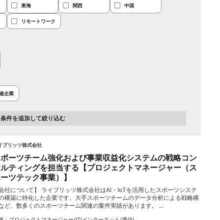
東海
関西
中国
リモートワーク
連企業
に条件を追加して絞り込む
イブリッツ株式会社
スポーツチーム強化および事業収益化システムの戦略コン
サルティングを担当する【プロジェクトマネージャー（ス
ポーツテック事業）】
会社について】 ライブリッツ株式会社はAI・IoTを活用したスポーツシステ
の構築に特化した企業です。大手スポーツチームのデータ分析による戦略構
など、数多くのスポーツチーム関連の案件実績があります。 ...
種
プロジェクトマネージャー(IT/インターネット/通信)