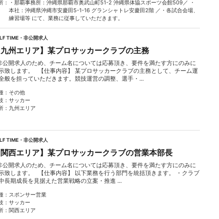
所
・那覇事務所：沖縄県那覇市奥武山町51-2 沖縄県体協スポーツ会館509／ ・
本社：沖縄県沖縄市安慶田5-1-16 グランシャトレ安慶田2階 ／・各試合会場、
練習場等 にて、業務に従事していただきます。
ALF TIME・非公開求人
【九州エリア】某プロサッカークラブの主務
非公開求人のため、チーム名については応募頂き、要件を満たす方にのみに
示致します。 【仕事内容】 某プロサッカークラブの主務として、チーム運
全般を担っていただきます。競技運営の調整、選手・...
種
その他
技
サッカー
所
九州エリア
ALF TIME・非公開求人
【関西エリア】某プロサッカークラブの営業本部長
非公開求人のため、チーム名については応募頂き、要件を満たす方にのみに
示致します。 【仕事内容】 以下業務を行う部門を統括頂きます。 ・クラブ
中長期成長を見据えた営業戦略の立案・推進 ...
種
スポンサー営業
技
サッカー
所
関西エリア