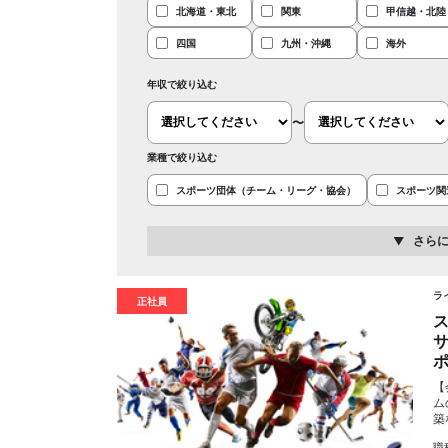
北海道・東北
関東
甲信越・北陸
四国
九州・沖縄
海外
年収で絞り込む
〜
業種で絞り込む
スポーツ団体（チーム・リーグ・協会）
スポーツ関
さら
ラ
正社員
【
ム
築
職