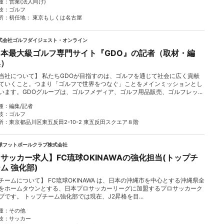
種
営業(法人向け)
技
ゴルフ
所
初任地： 東京もしくは名古屋
式会社ゴルフダイジェスト・オンライン
日本最大級ゴルフ専門サイト『GDO』の記者（取材・編
集）
当社について】 私たちGDOが目指すのは、ゴルフを通じて社会に広く貢献
ていくこと。つまり「ゴルフで世界をつなぐ」ことをメインミッションとし
います。GDOグループは、ゴルフメディア、ゴルフ用品販売、ゴルフレッ...
種
編集/記者
技
ゴルフ
所
東京都品川区東五反田2-10-2 東五反田スクエア８階
球フットボールクラブ株式会社
サッカー求人】FC琉球OKINAWAの強化担当(トップチ
ム 強化部)
チームについて】 FC琉球OKINAWA は、日本の沖縄市を中心とする沖縄県全
をホームタウンとする、日本プロサッカーリーグに加盟するプロサッカーク
ブです。 トップチーム強化部では現在、J2昇格を目...
種
その他
技
サッカー