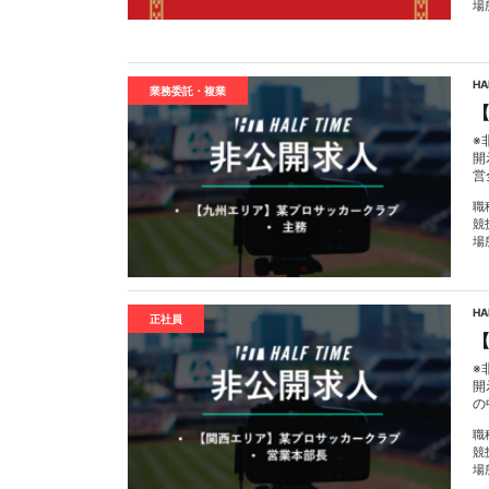
場
H
業務委託・複業
※
開
営
職
競
場
H
正社員
※
開
の
職
競
場