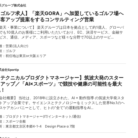
天グループ株式会社
【ゴルフ求人】「楽天GORA」へ加盟しているゴルフ場へ
集客アップ提案をするコンサルティング営業
楽天・事業について】 楽天グループは日本を拠点として約1億人、グローバ
でも10億人のお客様にご利用いただいており、EC、決済サービス、金融サ
ビス、通信、メディア、スポーツなど様々な分野で70以上のサービ...
種
営業(法人向け)
技
ゴルフ
所
初任地は東京or大阪エリア
会社Sportip
【テクニカルプロダクトマネージャー】筑波大発のスター
トアップ／「AI×スポーツ」で競技や健康の可能性を最大
化！
会社概要】 当社は、2018年に設立された、AI × 動作指導 の筑波大学発スタ
トアップ企業です。サイエンスとテクノロジーをミックスした世界No.1のヘ
スケアカンパニーとして、ヒトの“全て”の運動指導をAI...
種
プロダクトマネージャー(IT/インターネット/通信)
技
スポーツ全般
所
東京都文京区本郷4-1-4 Design Place α 7階