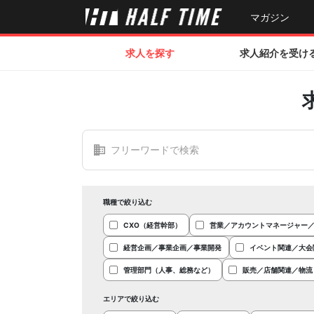
マガジン
求人を探す
求人紹介を受け
職種で絞り込む
CXO（経営幹部）
営業／アカウントマネージャー
経営企画／事業企画／事業開発
イベント関連／大会
管理部門（人事、総務など）
販売／店舗関連／物流
エリアで絞り込む