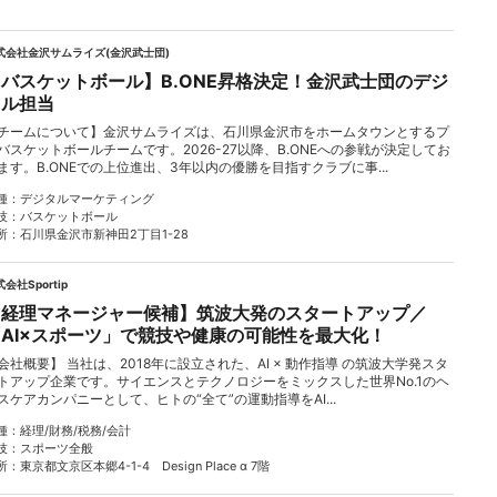
式会社金沢サムライズ(金沢武士団)
バスケットボール】B.ONE昇格決定！金沢武士団のデジ
タル担当
チームについて】金沢サムライズは、石川県金沢市をホームタウンとするプ
バスケットボールチームです。2026-27以降、B.ONEへの参戦が決定してお
ます。B.ONEでの上位進出、3年以内の優勝を目指すクラブに事...
種
デジタルマーケティング
技
バスケットボール
所
石川県金沢市新神田2丁目1-28
会社Sportip
【経理マネージャー候補】筑波大発のスタートアップ／
「AI×スポーツ」で競技や健康の可能性を最大化！
会社概要】 当社は、2018年に設立された、AI × 動作指導 の筑波大学発スタ
トアップ企業です。サイエンスとテクノロジーをミックスした世界No.1のヘ
スケアカンパニーとして、ヒトの“全て”の運動指導をAI...
種
経理/財務/税務/会計
技
スポーツ全般
所
東京都文京区本郷4-1-4 Design Place α 7階