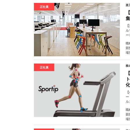
楽
正社員
【
ル
ー
職
競
場
株式
正社員
【
ー
ル
職
競
場