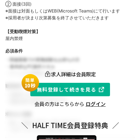
② 面接(3回)
※面接は対面もしくはWEB(Microsoft Teams)にて行います
※採用者が決まり次第募集を終了させていただきます
【受動喫煙対策】
屋内禁煙
必須条件
・関連業務での実務経験をお持ちの方
・基本的なPC操作スキル
求人詳細は会員限定
・チームでの協働を大切にできる方
簡単
1
0秒
歓迎条件
無料登録して続きを見る
・同業界での就業経験がある方
・関連分野の知見をお持ちの方
会員の方はこちらから
ログイン
求める人物像
・新しい挑戦に前向きに取り組める方
＼
HALF TIME会員登録特典
／
・スポーツビジネスに強い関心をお持ちの方