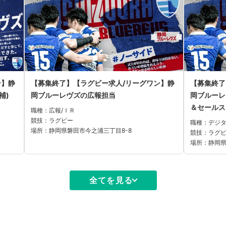
ン】静
【募集終了】【ラグビー求人/リーグワン】静
【募集終了
補)
岡ブルーレヴズの広報担当
岡ブルーレ
＆セールス
職種：広報/ＩＲ
競技：ラグビー
職種：デジ
場所：静岡県磐田市今之浦三丁目8-8
競技：ラグ
場所：静岡県
全てを見る