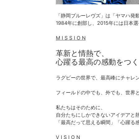
「静岡ブルーレヴズ」は「ヤマハ発
1984年に創部し、2015年には日
M I S S I O N
革新と情熱で、
心躍る最高の感動をつ
ラグビーの世界で、最高峰にチャレ
フィールドの中でも、外でも、世界
私たちはそのために、
自分たちにしかできないアイデアと
「最高だって思える瞬間」「心躍る
V I S I O N