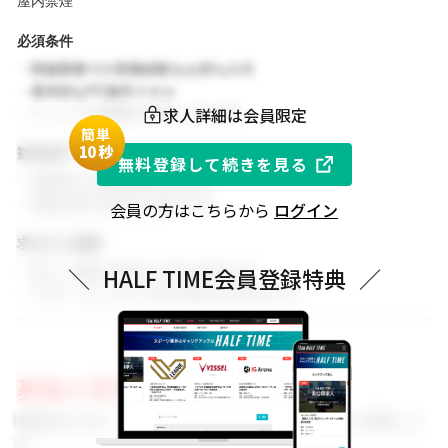
屋内禁煙
必須条件
・関連業務での実務経験をお持ちの方
・基本的なPC操作スキル
求人詳細は会員限定
・チームでの協働を大切にできる方
簡単
1
0秒
歓迎条件
無料登録して続きを見る
・同業界での就業経験がある方
・関連分野の知見をお持ちの方
会員の方はこちらから
ログイン
求める人物像
・新しい挑戦に前向きに取り組める方
＼
HALF TIME会員登録特典
／
・スポーツビジネスに強い関心をお持ちの方
募集の背景
事業拡大に伴い、組織体制を強化するためのメンバーを募集しま
す。