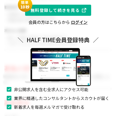
簡単
1
0秒
歓迎条件
無料登録して続きを見る
・同業界での就業経験がある方
・関連分野の知見をお持ちの方
会員の方はこちらから
ログイン
求める人物像
・新しい挑戦に前向きに取り組める方
＼
HALF TIME会員登録特典
／
・スポーツビジネスに強い関心をお持ちの方
募集の背景
事業拡大に伴い、組織体制を強化するためのメンバーを募集しま
す。
非公開求人を含む全求人にアクセス可能
業界に精通したコンサルタントからスカウトが届く
募集要項
新着求人を毎週メルマガで受け取れる