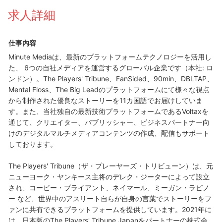
求人詳細
仕事内容
Minute Mediaは、最新のプラットフォームテクノロジーを活用し
た、 6つの自社メディアを運営するグローバル企業です（本社: ロ
ンドン）。The Players' Tribune、FanSided、90min、DBLTAP、
Mental Floss、The Big Leadのプラットフォームにて様々な視点
から制作された優良なストーリーを11カ国語でお届けしていま
す。また、当社独自の最新技術プラットフォームであるVoltaxを
通じて、クリエイター、パブリッシャー、ビジネスパートナー向
けのデジタルマルチメディアコンテンツの作成、配信もサポート
しております。
The Players' Tribune（ザ・プレーヤーズ・トリビューン）は、元
ニューヨーク・ヤンキース主将のデレク・ジーターによって設立
され、コービー・ブライアント、ネイマール、ミーガン・ラピノ
ー など、世界中のアスリート自らが自身の言葉でストーリーをフ
ァンに共有できるプラットフォームを提供しています。2021年に
は、日本版のThe Players' Tribune Japanをパートナーの株式会