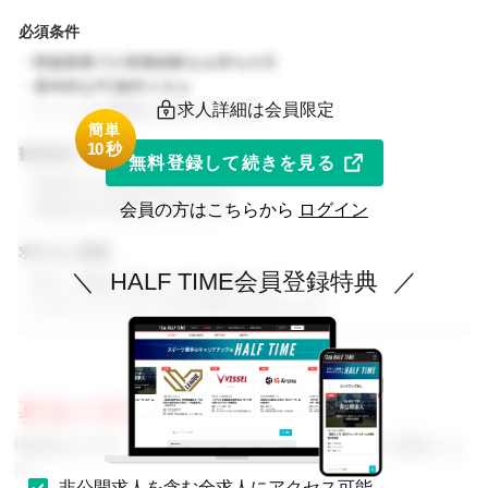
必須条件
・関連業務での実務経験をお持ちの方
・基本的なPC操作スキル
・チームでの協働を大切にできる方
求人詳細は会員限定
簡単
1
0秒
歓迎条件
無料登録して続きを見る
・同業界での就業経験がある方
・関連分野の知見をお持ちの方
会員の方はこちらから
ログイン
求める人物像
＼
HALF TIME会員登録特典
／
・新しい挑戦に前向きに取り組める方
・スポーツビジネスに強い関心をお持ちの方
募集の背景
事業拡大に伴い、組織体制を強化するためのメンバーを募集しま
す。
非公開求人を含む全求人にアクセス可能