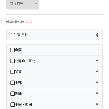
希望の勤務地
▲
0
件選択中
▼
全国
北海道・東北
▼
北海道
関東
▼
青森県
茨城県
中部
▼
岩手県
栃木県
新潟県
近畿
▼
宮城県
群馬県
富山県
三重県
中国・四国
▼