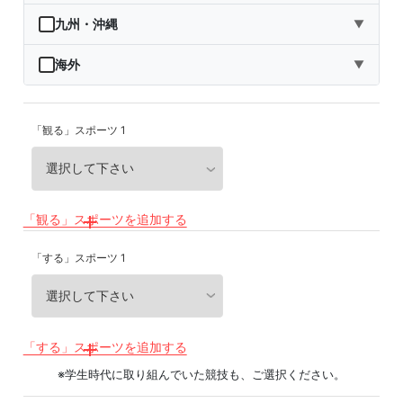
秋田県
埼玉県
石川県
滋賀県
鳥取県
九州・沖縄
▼
山形県
千葉県
福井県
京都府
島根県
福岡県
海外
▼
福島県
東京都
山梨県
大阪府
岡山県
佐賀県
海外
「観る」スポーツ 1
神奈川県
長野県
兵庫県
広島県
長崎県
岐阜県
奈良県
山口県
熊本県
静岡県
和歌山県
徳島県
大分県
「観る」スポーツを追加する
愛知県
香川県
宮崎県
「する」スポーツ 1
愛媛県
鹿児島県
高知県
沖縄県
「する」スポーツを追加する
※学生時代に取り組んでいた競技も、ご選択ください。