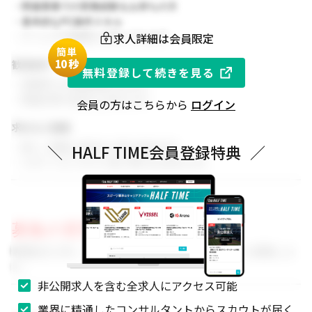
・関連業務での実務経験をお持ちの方
・基本的なPC操作スキル
求人詳細は会員限定
・チームでの協働を大切にできる方
簡単
1
0秒
歓迎条件
無料登録して続きを見る
・同業界での就業経験がある方
・関連分野の知見をお持ちの方
会員の方はこちらから
ログイン
求める人物像
・新しい挑戦に前向きに取り組める方
＼
HALF TIME会員登録特典
／
・スポーツビジネスに強い関心をお持ちの方
募集の背景
事業拡大に伴い、組織体制を強化するためのメンバーを募集しま
す。
非公開求人を含む全求人にアクセス可能
業界に精通したコンサルタントからスカウトが届く