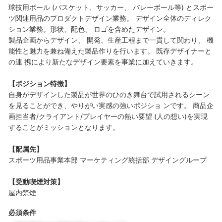
球技用ボール (バスケット、サッカー、 バレーボール等) とスポー
ツ関連用品のプロダクトデザイン業務。 デザイン全体のディレク
ション業務。形状、配色、 ロゴを含めたデザイン。
製品企画からデザイン、 開発、生産工程まで一貫して関わり、 機
能性と魅力を兼ね備えた製品作りを行います。 既存デザイナーと
の連 携により新たなデザイン要素を事業に加えていきます。
【ポジション特徴】
自身がデザインした製品が世界のひのき舞台で試用されるシーン
を見ることができ、やりがい実感の強いポジショ ンです。 商品企
画担当者/クライアント/プレイヤーの熱い要望 (人の想い)を実現
することがミッションとなります。
【配属先】
スポーツ用品事業本部 マーケティング統括部 デザイングループ
【受動喫煙対策】
屋内禁煙
必須条件