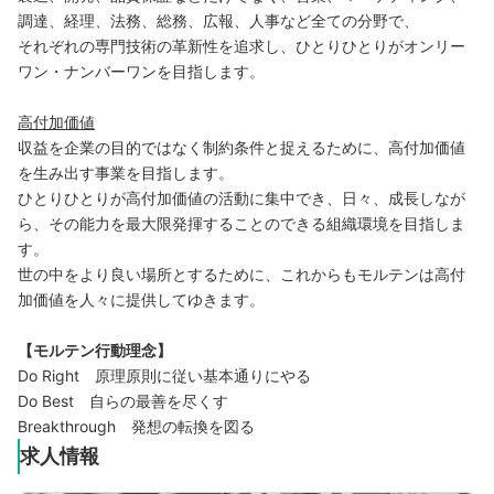
調達、経理、法務、総務、広報、人事など全ての分野で、
それぞれの専門技術の革新性を追求し、ひとりひとりがオンリー
ワン・ナンバーワンを目指します。
高付加価値
収益を企業の目的ではなく制約条件と捉えるために、高付加価値
を生み出す事業を目指します。
ひとりひとりが高付加価値の活動に集中でき、日々、成長しなが
ら、その能力を最大限発揮することのできる組織環境を目指しま
す。
世の中をより良い場所とするために、これからもモルテンは高付
加価値を人々に提供してゆきます。
【モルテン行動理念】
Do Right 原理原則に従い基本通りにやる
Do Best 自らの最善を尽くす
Breakthrough 発想の転換を図る
求人情報