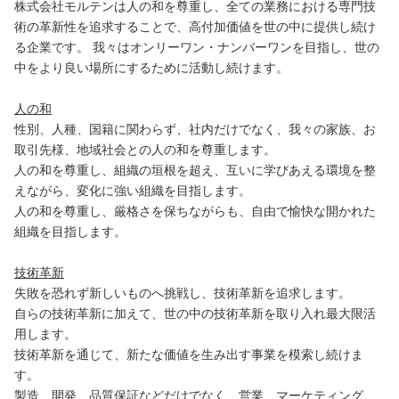
株式会社モルテンは人の和を尊重し、全ての業務における専門技
術の革新性を追求することで、高付加価値を世の中に提供し続け
る企業です。 我々はオンリーワン・ナンバーワンを目指し、世の
中をより良い場所にするために活動し続けます。
人の和
性別、人種、国籍に関わらず、社内だけでなく、我々の家族、お
取引先様、地域社会との人の和を尊重します。
人の和を尊重し、組織の垣根を超え、互いに学びあえる環境を整
えながら、変化に強い組織を目指します。
人の和を尊重し、厳格さを保ちながらも、自由で愉快な開かれた
組織を目指します。
技術革新
失敗を恐れず新しいものへ挑戦し、技術革新を追求します。
自らの技術革新に加えて、世の中の技術革新を取り入れ最大限活
用します。
技術革新を通じて、新たな価値を生み出す事業を模索し続けま
す。
製造、開発、品質保証などだけでなく、営業、マーケティング、