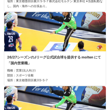
場所：東京都墨⽥区横川 5-5-7 株式会社モルテン 東京本社 ※当⾯転勤な
し。国内・海外への出張あり。
26/27シーズンのJリーグ公式試合球を提供する molten にて
「国内営業職」
職種：営業(法人向け)
競技：スポーツ全般
場所：東京都墨田区横川5-5-7