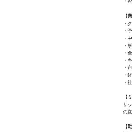
「K
【
・
・予
・
・
・全
・
・
・
・
【
サ
の
【