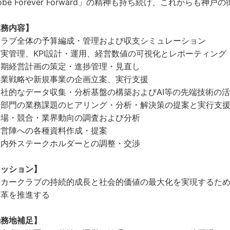
obe Forever Forward」の精神も持ち続け、これからも
業務内容】
クラブ全体の予算編成・管理および収支シミュレーション
実管理、KPI設計・運用、経営数値の可視化とレポーティング
中期経営計画の策定・進捗管理・見直し
事業戦略や新規事業の企画立案、実行支援
社的なデータ収集・分析基盤の構築およびAI等の先端技術の
各部門の業務課題のヒアリング・分析・解決策の提案と実行支
市場・競合・業界動向の調査および分析
経営陣への各種資料作成・提案
社内外ステークホルダーとの調整・交渉
ミッション】
ッカークラブの持続的成⾧と社会的価値の最大化を実現するた
変革を推進する
勤務地補足】