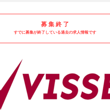
募 集 終 了
すでに募集が終了している過去の求人情報です