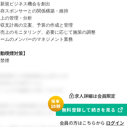
新規ビジネス機会を創出
既存スポンサーとの関係構築・維持
売上の管理・分析
収支計画の立案、予算の作成と管理
売上のモニタリング、必要に応じて施策の調整
チームのメンバーのマネジメント業務
受動喫煙対策】
内禁煙
関連業務での実務経験をお持ちの方
本的なPC操作スキル
チームでの協働を大切にできる方
求人詳細は会員限定
簡単
同業界での就業経験がある方
1
0秒
無料登録して続きを見る
関連分野の知見をお持ちの方
会員の方はこちらから
ログイン