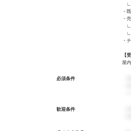
∟
・
・
∟
∟
・
【
屋
必須条件
・
・基
・
歓迎条件
・
・