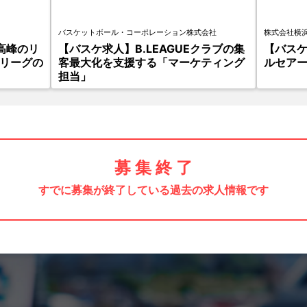
バスケットボール・コーポレーション株式会社
株式会社横
高峰のリ
【バスケ求人】B.LEAGUEクラブの集
【バス
Vリーグの
客最大化を支援する「マーケティング
ルセア
担当」
募 集 終 了
すでに募集が終了している過去の求人情報です