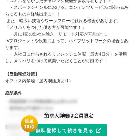
「スキルを活かしたチャレンジ機会が多数存在します！」
・スポーツジャンルにおける、コンテンツサービスに関わるあ
らゆるものを経験出来ます！
また、幅広い技術やワークフローに触れる機会があります。
「メリハリをつけた働き方が可能です！」
・月に1回の出社を除き、リモート対応が可能です。
※プロジェクトや役割によって、ハイブリットワークの場合もあ
ります。
・入社日に付与されるリフレッシュ休暇（最大4日分）を活用
し、メリハリをつけて就業いただくことが可能です！
【受動喫煙対策】
オフィス内禁煙（屋内喫煙所あり）
必須条件
・関連業務での実務経験をお持ちの方
・基本的なPC操作スキル
求人詳細は会員限定
・チームでの協働を大切にできる方
簡単
1
0秒
歓迎条件
無料登録して続きを見る
・同業界での就業経験がある方