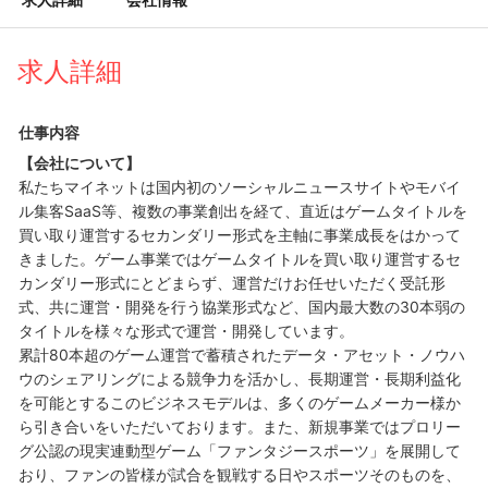
求人詳細
仕事内容
【会社について】
私たちマイネットは国内初のソーシャルニュースサイトやモバイ
ル集客SaaS等、複数の事業創出を経て、直近はゲームタイトルを
買い取り運営するセカンダリー形式を主軸に事業成長をはかって
きました。ゲーム事業ではゲームタイトルを買い取り運営するセ
カンダリー形式にとどまらず、運営だけお任せいただく受託形
式、共に運営・開発を行う協業形式など、国内最大数の30本弱の
タイトルを様々な形式で運営・開発しています。
累計80本超のゲーム運営で蓄積されたデータ・アセット・ノウハ
ウのシェアリングによる競争力を活かし、長期運営・長期利益化
を可能とするこのビジネスモデルは、多くのゲームメーカー様か
ら引き合いをいただいております。また、新規事業ではプロリー
グ公認の現実連動型ゲーム「ファンタジースポーツ」を展開して
おり、ファンの皆様が試合を観戦する日やスポーツそのものを、