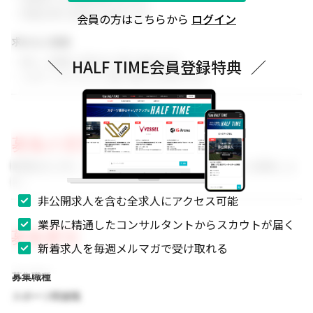
・関連分野の知見をお持ちの方
会員の方はこちらから
ログイン
求める人物像
・新しい挑戦に前向きに取り組める方
＼
HALF TIME会員登録特典
／
・スポーツビジネスに強い関心をお持ちの方
募集の背景
事業拡大に伴い、組織体制を強化するためのメンバーを募集しま
す。
非公開求人を含む全求人にアクセス可能
業界に精通したコンサルタントからスカウトが届く
募集要項
新着求人を毎週メルマガで受け取れる
募集職種
スポーツ関連職