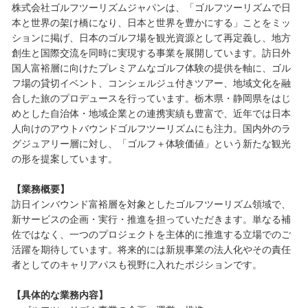
株式会社ゴルフツーリズムジャパンは、「ゴルフツーリズムで日
本と世界の架け橋になり、日本と世界を豊かにする」ことをミッ
ションに掲げ、日本のゴルフ場を観光資源として再定義し、地方
創生と国際交流を同時に実現する事業を展開しています。訪日外
国人富裕層に向けたプレミアムなゴルフ体験の提供を軸に、ゴル
フ場の貸切イベント、コンシェルジュ付きツアー、地域文化を融
合した旅のプロデュースを行っています。栃木県・静岡県をはじ
めとした自治体・地域企業との連携実績も豊富で、近年では日本
人向けのアウトバウンドゴルフツーリズムにも注力。国内外のラ
グジュアリー層に対し、「ゴルフ＋体験価値」という新たな観光
の形を提案しています。
【業務概要】
訪日インバウンド富裕層を対象としたゴルフツーリズム領域で、
新サービスの企画・実行・推進を担っていただきます。単なる補
佐ではなく、一つのプロジェクトを主体的に推進する立場でのご
活躍を期待しています。将来的には新規事業の法人化やその責任
者としてのキャリアパスも視野に入れたポジションです。
【具体的な業務内容】