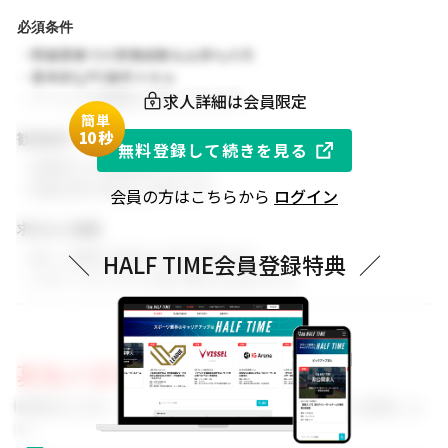
必須条件
・関連業務での実務経験をお持ちの方
・基本的なPC操作スキル
求人詳細は会員限定
・チームでの協働を大切にできる方
簡単
1
0秒
歓迎条件
無料登録して続きを見る
・同業界での就業経験がある方
・関連分野の知見をお持ちの方
会員の方はこちらから
ログイン
求める人物像
・新しい挑戦に前向きに取り組める方
＼
HALF TIME会員登録特典
／
・スポーツビジネスに強い関心をお持ちの方
募集の背景
事業拡大に伴い、組織体制を強化するためのメンバーを募集しま
す。