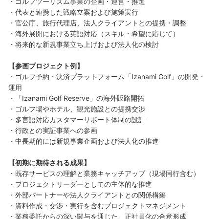
・ゴルフツーリズム事業の企画・運営・推進
・代表と連携した戦略立案および施策実行
・官公庁、旅行代理店、法人クライアントとの提携・調整
・海外展開における英語対応（スキル・希望に応じて）
・将来的な新規事業立ち上げおよび法人化の検討
【参画プロジェクト例】
・ゴルフ予約・決済プラットフォーム「Izanami Golf」の開発・
運用
・「Izanami Golf Reserve」の海外販路開拓
・ゴルフ場やホテル、観光施設との提携交渉
・多言語対応カスタマーサポート体制の設計
・行政との実証事業への参画
・中長期的には新規事業企画および法人化の推進
【初期に期待される成果】
・既存サービスの理解と業務キャッチアップ（現場同行含む）
・プロジェクトリーダーとしての主体的な推進
・外部パートナーや法人クライアントとの関係構築
・資料作成・交渉・実行を含むプロジェクトマネジメント
・業務委託からの深い関与を通じた、正社員化の合意形成