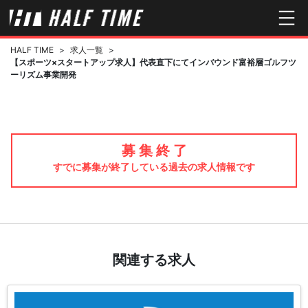
HALF TIME
>
求人一覧
>
【スポーツ×スタートアップ求人】代表直下にてインバウンド富裕層ゴルフツ
ーリズム事業開発
募 集 終 了
すでに募集が終了している過去の求人情報です
関連する求人