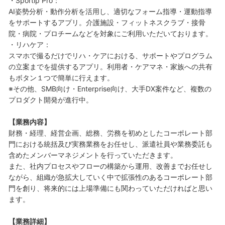
・Sportip Pro：
AI姿勢分析・動作分析を活用し、適切なフォーム指導・運動指導
をサポートするアプリ。介護施設・フィットネスクラブ・接骨
院・病院・プロチームなどを対象にご利用いただいております。
・リハケア：
スマホで撮るだけでリハ・ケアにおける、サポートやプログラム
の立案までを提供するアプリ。利用者・ケアマネ・家族への共有
もボタン１つで簡単に行えます。
※その他、SMB向け・Enterprise向け、大手DX案件など、複数の
プロダクト開発が進行中。
【業務内容】
財務・経理、経営企画、総務、労務を初めとしたコーポレート部
門における統括及び実務業務をお任せし、派遣社員や業務委託も
含めたメンバーマネジメントを行っていただきます。
また、社内プロセスやフローの構築から運用、改善までお任せし
ながら、組織が急拡大していく中で拡張性のあるコーポレート部
門を創り、将来的には上場準備にも関わっていただければと思い
ます。
【業務詳細】