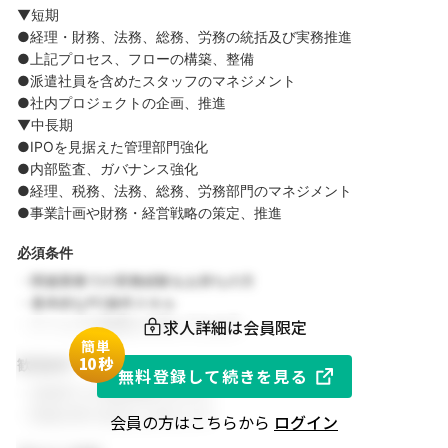
▼短期
●経理・財務、法務、総務、労務の統括及び実務推進
●上記プロセス、フローの構築、整備
●派遣社員を含めたスタッフのマネジメント
●社内プロジェクトの企画、推進
▼中長期
●IPOを見据えた管理部門強化
●内部監査、ガバナンス強化
●経理、税務、法務、総務、労務部門のマネジメント
●事業計画や財務・経営戦略の策定、推進
必須条件
・関連業務での実務経験をお持ちの方
・基本的なPC操作スキル
求人詳細は会員限定
・チームでの協働を大切にできる方
簡単
1
0秒
歓迎条件
無料登録して続きを見る
・同業界での就業経験がある方
・関連分野の知見をお持ちの方
会員の方はこちらから
ログイン