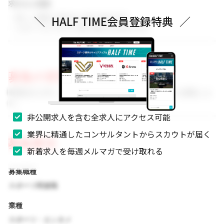
求める人物像
・新しい挑戦に前向きに取り組める方
＼
HALF TIME会員登録特典
／
・スポーツビジネスに強い関心をお持ちの方
募集の背景
事業拡大に伴い、組織体制を強化するためのメンバーを募集しま
す。
非公開求人を含む全求人にアクセス可能
業界に精通したコンサルタントからスカウトが届く
募集要項
新着求人を毎週メルマガで受け取れる
募集職種
スポーツ関連職
業種
スポーツ・エンタメ