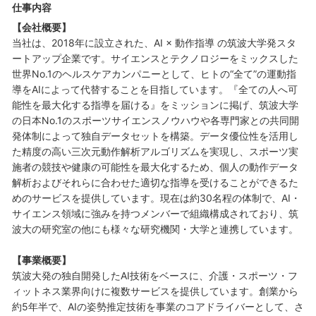
仕事内容
【会社概要】
当社は、2018年に設立された、AI × 動作指導 の筑波大学発スタ
ートアップ企業です。サイエンスとテクノロジーをミックスした
世界No.1のヘルスケアカンパニーとして、ヒトの“全て”の運動指
導をAIによって代替することを目指しています。『全ての人へ可
能性を最大化する指導を届ける』をミッションに掲げ、筑波大学
の日本No.1のスポーツサイエンスノウハウや各専門家との共同開
発体制によって独自データセットを構築。データ優位性を活用し
た精度の高い三次元動作解析アルゴリズムを実現し、スポーツ実
施者の競技や健康の可能性を最大化するため、個人の動作データ
解析およびそれらに合わせた適切な指導を受けることができるた
めのサービスを提供しています。現在は約30名程の体制で、AI・
サイエンス領域に強みを持つメンバーで組織構成されており、筑
波大の研究室の他にも様々な研究機関・大学と連携しています。
【事業概要】
筑波大発の独自開発したAI技術をベースに、介護・スポーツ・フ
ィットネス業界向けに複数サービスを提供しています。創業から
約5年半で、AIの姿勢推定技術を事業のコアドライバーとして、さ