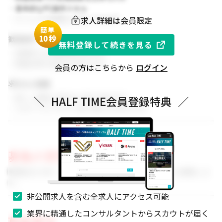
・基本的なPC操作スキル
求人詳細は会員限定
・チームでの協働を大切にできる方
簡単
1
0秒
歓迎条件
無料登録して続きを見る
・同業界での就業経験がある方
・関連分野の知見をお持ちの方
会員の方はこちらから
ログイン
求める人物像
・新しい挑戦に前向きに取り組める方
＼
HALF TIME会員登録特典
／
・スポーツビジネスに強い関心をお持ちの方
募集の背景
事業拡大に伴い、組織体制を強化するためのメンバーを募集しま
す。
非公開求人を含む全求人にアクセス可能
業界に精通したコンサルタントからスカウトが届く