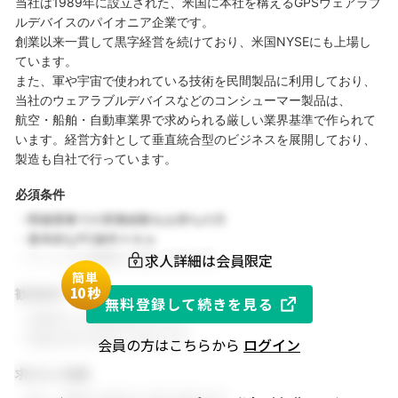
当社は1989年に設立された、米国に本社を構えるGPSウェアラブ
ルデバイスのパイオニア企業です。
創業以来一貫して黒字経営を続けており、米国NYSEにも上場し
ています。
また、軍や宇宙で使われている技術を民間製品に利用しており、
当社のウェアラブルデバイスなどのコンシューマー製品は、
航空・船舶・自動車業界で求められる厳しい業界基準で作られて
います。経営方針として垂直統合型のビジネスを展開しており、
製造も自社で行っています。
必須条件
・関連業務での実務経験をお持ちの方
・基本的なPC操作スキル
求人詳細は会員限定
・チームでの協働を大切にできる方
簡単
1
0秒
歓迎条件
無料登録して続きを見る
・同業界での就業経験がある方
・関連分野の知見をお持ちの方
会員の方はこちらから
ログイン
求める人物像