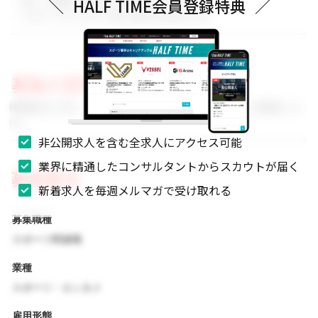
・新しい挑戦に前向きに取り組める方
＼
HALF TIME会員登録特典
／
・スポーツビジネスに強い関心をお持ちの方
募集の背景
事業拡大に伴い、組織体制を強化するためのメンバーを募集しま
す。
非公開求人を含む全求人にアクセス可能
業界に精通したコンサルタントからスカウトが届く
募集要項
新着求人を毎週メルマガで受け取れる
募集職種
スポーツ関連職
業種
スポーツ・エンタメ
雇用形態