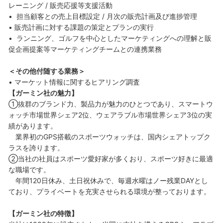
レーニング / 販売応援等支援活動
• 担当顧客との売上目標設定 / 月次の販売計画及び進捗管理
• 販売計画に対する課題の策定とプランの実行
• ランニング、ゴルフを中心としたマーケティングへの理解と販
促企画提案等マーケティングチームとの連携業務
＜その他付随する業務＞
• マーケット情報に関するヒアリング調査
【ガーミン社の魅力】
①抜群のブランド力、製品力が魅力のひとつであり、スマートウ
ォッチ市場世界シェア2位、ウェアラブル市場世界シェア3位の実
績があります。
業界初のGPS搭載のスポーツウォッチは、国内シェアトップク
ラスを誇ります。
②当社の社員はスポーツ愛好家が多くおり、スポーツ好きに最適
な職場です。
年間120日休み、土日祝休みで、毎週水曜はノー残業DAYとし
ており、プライベートを充実させられる環境が整っております。
【ガーミン社の特徴】