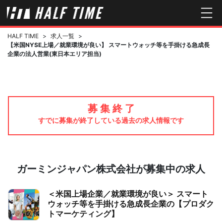
HALF TIME
>
求人一覧
>
【米国NYSE上場／就業環境が良い】 スマートウォッチ等を手掛ける急成長
企業の法人営業(東日本エリア担当)
募 集 終 了
すでに募集が終了している過去の求人情報です
ガーミンジャパン株式会社が募集中の求人
＜米国上場企業／就業環境が良い＞ スマート
ウォッチ等を手掛ける急成長企業の【プロダク
トマーケティング】