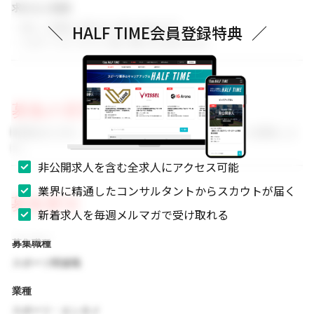
求める人物像
・新しい挑戦に前向きに取り組める方
＼
HALF TIME会員登録特典
／
・スポーツビジネスに強い関心をお持ちの方
募集の背景
事業拡大に伴い、組織体制を強化するためのメンバーを募集しま
す。
非公開求人を含む全求人にアクセス可能
業界に精通したコンサルタントからスカウトが届く
募集要項
新着求人を毎週メルマガで受け取れる
募集職種
スポーツ関連職
業種
スポーツ・エンタメ