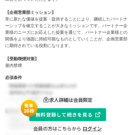
【企画営業部ミッション】
常に新たな価値を提案・提供することにより、継続したパートナ
ーシップを確立することが大きなミッションです。パートナー企
業様のニーズにお応えした提案を通じて、パートナー企業様との
関係をより強固に持続可能なものとしていくことが、企画営業部
に期待されている役割になります。
【受動喫煙対策】
屋内禁煙
必須条件
・関連業務での実務経験をお持ちの方
・基本的なPC操作スキル
求人詳細は会員限定
・チームでの協働を大切にできる方
簡単
1
0秒
歓迎条件
無料登録して続きを見る
・同業界での就業経験がある方
・関連分野の知見をお持ちの方
会員の方はこちらから
ログイン