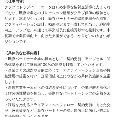
【仕事内容】
クラブはトップパートナーをはじめ多様な協賛企業様に支えられ
ており、既存企業とのリレーション構築がクラブ価値の根幹とな
ります。本ポジションは、既存パートナーの課題把握から提案、
アクティベーション設計、効果測定まで一貫して担当し、継続率
向上・アップセルを通じて事業成長に直接貢献する役割です。中
長期で企業価値向上に向けた支援ができる、やりがいの大きいポ
ジションです。
【具体的な仕事内容】
・既存パートナー企業の担当として、契約更新・アップセル・関
係構築を通じて継続率100％の達成を目指していただきます。
・企業ごとの課題や目的に応じて、アクティベーション企画や権
益活用の提案を行い、企業価値向上につながる具体的施策を立案
します。
・新規営業チームからの引継ぎ案件について、企業理解の深化お
よび関係性構築を担当し、長期的なパートナーシップの定着を図
っていただきます。
・課題を抱えるクライアントへのフォロー、契約更新に向けた交
渉、改善提案など、既存パートナーの満足度向上に向けた幅広い
業務を担っていただきます。