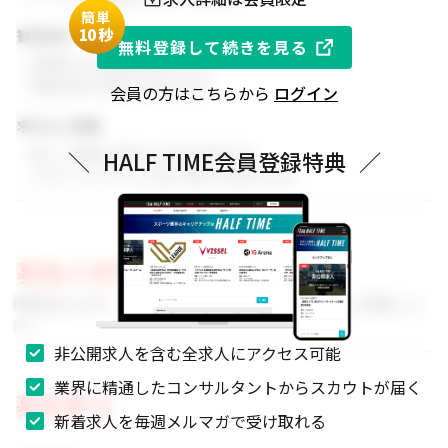
簡単
1
0秒
歓迎条件
無料登録して続きを見る
・同業界での就業経験がある方
・関連分野の知見をお持ちの方
会員の方はこちらから
ログイン
求める人物像
・新しい挑戦に前向きに取り組める方
＼
HALF TIME会員登録特典
／
・スポーツビジネスに強い関心をお持ちの方
募集の背景
事業拡大に伴い、組織体制を強化するためのメンバーを募集しま
す。
非公開求人を含む全求人にアクセス可能
業界に精通したコンサルタントからスカウトが届く
募集要項
新着求人を毎週メルマガで受け取れる