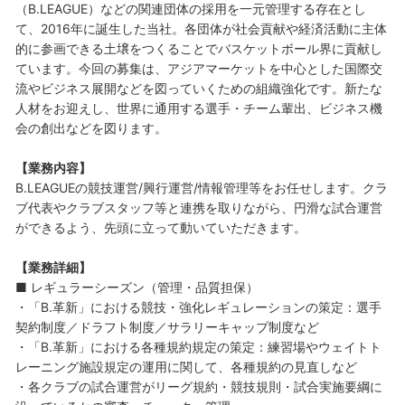
（B.LEAGUE）などの関連団体の採用を一元管理する存在とし
て、2016年に誕生した当社。各団体が社会貢献や経済活動に主体
的に参画できる土壌をつくることでバスケットボール界に貢献し
ています。今回の募集は、アジアマーケットを中心とした国際交
流やビジネス展開などを図っていくための組織強化です。新たな
人材をお迎えし、世界に通用する選手・チーム輩出、ビジネス機
会の創出などを図ります。
【業務内容】
B.LEAGUEの競技運営/興行運営/情報管理等をお任せします。クラ
ブ代表やクラブスタッフ等と連携を取りながら、円滑な試合運営
ができるよう、先頭に立って動いていただきます。
【業務詳細】
■ レギュラーシーズン（管理・品質担保）
・「B.革新」における競技・強化レギュレーションの策定：選手
契約制度／ドラフト制度／サラリーキャップ制度など
・「B.革新」における各種規約規定の策定：練習場やウェイトト
レーニング施設規定の運用に関して、各種規約の見直しなど
・各クラブの試合運営がリーグ規約・競技規則・試合実施要綱に