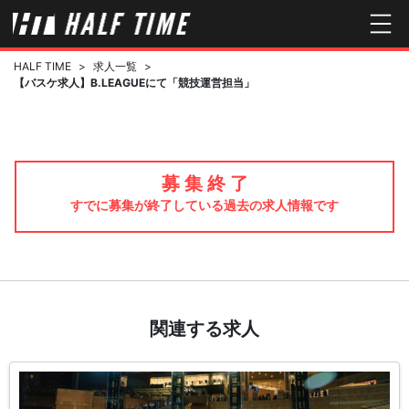
HALF TIME
>
求人一覧
>
【バスケ求人】B.LEAGUEにて「競技運営担当」
募 集 終 了
すでに募集が終了している過去の求人情報です
関連する求人