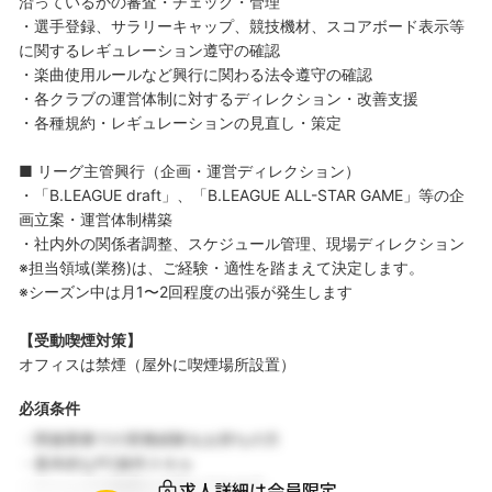
沿っているかの審査・チェック・管理
・選手登録、サラリーキャップ、競技機材、スコアボード表示等
に関するレギュレーション遵守の確認
・楽曲使用ルールなど興行に関わる法令遵守の確認
・各クラブの運営体制に対するディレクション・改善支援
・各種規約・レギュレーションの見直し・策定
■ リーグ主管興行（企画・運営ディレクション）
・「B.LEAGUE draft」、「B.LEAGUE ALL-STAR GAME」等の企
画立案・運営体制構築
・社内外の関係者調整、スケジュール管理、現場ディレクション
※担当領域(業務)は、ご経験・適性を踏まえて決定します。
※シーズン中は月1〜2回程度の出張が発生します
【受動喫煙対策】
オフィスは禁煙（屋外に喫煙場所設置）
必須条件
・関連業務での実務経験をお持ちの方
・基本的なPC操作スキル
求人詳細は会員限定
・チームでの協働を大切にできる方