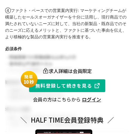
④ファクト・ベースでの営業案内実行: マーケティングチームが
構築したセールスオーガナイザーを十分に活用し、現行商品での
満たされていないニーズに対して、当社の新製品・既存品でのそ
のニーズに応えるメリットと、ファクトに基づいた事由を伝え、
より積極的な製品の営業案内実行を推進する。
必須条件
・関連業務での実務経験をお持ちの方
・基本的なPC操作スキル
求人詳細は会員限定
・チームでの協働を大切にできる方
簡単
1
0秒
歓迎条件
無料登録して続きを見る
・同業界での就業経験がある方
・関連分野の知見をお持ちの方
会員の方はこちらから
ログイン
求める人物像
・新しい挑戦に前向きに取り組める方
＼
HALF TIME会員登録特典
／
・スポーツビジネスに強い関心をお持ちの方