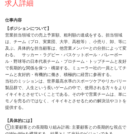
求人詳細
仕事内容
【ポジションについて】
営業担当領域での売上予算額、粗利額の達成をする。担当領域
は、チーム（プロ、実業団、大学、高校等）、小売り、卸、等に
及ぶ。具体的な担当顧客は、他営業メンバーとの分担によって変
わる。 サッカー・ラグビー・バスケットボール・バレーボー
ル・野球等の日本代表チーム・プロチーム・トップチームと友好
で長期的な関係を保つ・構築する。ミューラー社の一員としてチ
ームと友好的・有機的に働き、積極的に経営に参画する。
当社のミッションは、世界最高水準のスポーツケアやリカバリー
製品群で、人生という長いゲームの中で、使用される方々をより
イキイキとさせていくことである。その中で営業チームは、単に
モノを売るのではなく、イキイキとさせるための解決法やコトを
提供する。
【具体的には】
①主要顧客との長期取り組み計画: 主要顧客との長期的な視点で
のWin-Winを構築する。結果として当社のビジョンである