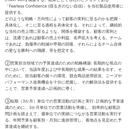
「Fearless Confidence (揺るぎのない自信)」を当社製品使用者に
提供する。
どのような戦略・方向性によって顧客の実利に至るのかを把握・
具体化し、そこに至る過程を具体化する。それによって、継続的
な当社の売上増に至るような、関係を構築する。顧客の実利と
は、流通であれば顧客の売上や利益、名声拡大を考える。チーム
であれば、負傷率の削減や早期の回復、それらによるチーム自体
の更なる勝利への飛躍、等を想定する。
②営業担当領域での予算達成のための戦略構築: 長期的な視点の
中において、当該年度および中長期的な成果への結果を出す。そ
のために、担当顧客の個々の環境、競合商品使用状況、ニーズや
パフォーマンス改善機会を十分に把握し、その解決法を提供する
ことで、営業予算達成へ計画的に導く。
③短期（3か月）単位での営業活動の計画と実行: 計画的な予算達
成のために、3か月単位での営業活動を準備し、効率的な顧客訪
問計画を踏まえて、週単位での実績につながる営業活動を実行す
る。年間予算を顧客別・月別に進捗管理し、着地点を見定めた予
算達成を継続する。