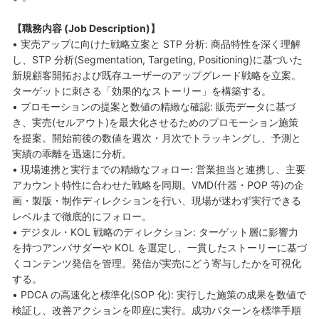
【職務内容 (Job Description)】
• 実売アップに向けた戦略立案と STP 分析: 商品特性を深く理解
し、STP 分析(Segmentation, Targeting, Positioning)に基づいた
新規顧客開拓および既存ユーザーのアップグレード戦略を立案。
ターゲットに刺さる「効果的なストーリー」を構築する。
• プロモーションの提案と数値の精緻な確認: 販売データに基づ
き、実売(セルアウト)を最大化させるためのプロモーション施策
を提案。開始前後の数値を週次・月次でトラッキングし、予測と
実績の乖離を迅速に分析。
• 現場連携と実行までの精緻なフォロー: 営業担当と連携し、主要
アカウント特性に合わせた戦略を同期。VMD(什器・POP 等)の企
画・製版・制作ディレクションを行い、現場が迷わず実行できる
レベルまで徹底的にフォロー。
• デジタル・KOL 戦略のディレクション: ターゲット層に影響力
を持つアンバサダーや KOL を選定し、一貫したストーリーに基づ
くコンテンツ発信を管理。発信が実売にどう寄与したかを可視化
する。
• PDCA の高速化と標準化(SOP 化): 実行した施策の成果を数値で
検証し、改善アクションを即座に実行。成功パターンを標準手順