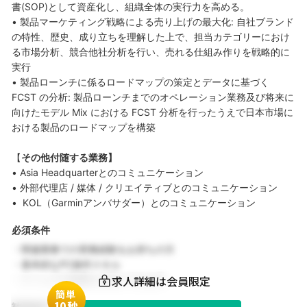
書(SOP)として資産化し、組織全体の実行力を高める。
• 製品マーケティング戦略による売り上げの最大化: 自社ブランド
の特性、歴史、成り立ちを理解した上で、担当カテゴリーにおけ
る市場分析、競合他社分析を行い、売れる仕組み作りを戦略的に
実行
• 製品ローンチに係るロードマップの策定とデータに基づく
FCST の分析: 製品ローンチまでのオペレーション業務及び将来に
向けたモデル Mix における FCST 分析を行ったうえで日本市場に
おける製品のロードマップを構築
【
その他付随する業務】
• Asia Headquarterとのコミュニケーション
• 外部代理店 / 媒体 / クリエイティブとのコミュニケーション
• KOL（Garminアンバサダー）とのコミュニケーション
必須条件
・関連業務での実務経験をお持ちの方
・基本的なPC操作スキル
求人詳細は会員限定
・チームでの協働を大切にできる方
簡単
1
0秒
歓迎条件