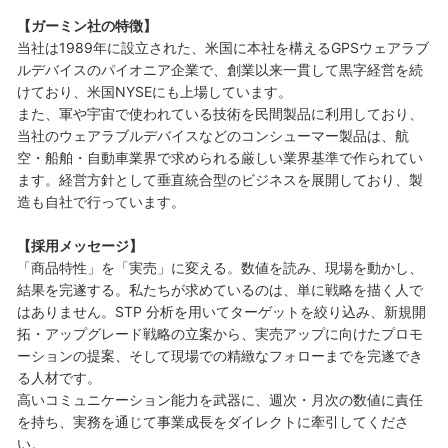
【ガーミン社の特徴】
当社は1989年に設立された、米国に本社を構えるGPSウェアラブ
ルデバイスのパイオニア企業で、創業以来一貫して黒字経営を続
けており、米国NYSEにも上場しています。
また、軍や宇宙で使われている技術を民間製品に利用しており、
当社のウェアラブルデバイスなどのコンシューマー製品は、航
空・船舶・自動車業界で求められる厳しい業界基準で作られてい
ます。経営方針として垂直統合型のビジネスを展開しており、製
造も自社で行っています。
【採用メッセージ】
「商品特性」を「実売」に変える。数値を読み、現場を動かし、
結果を完遂する。私たちが求めているのは、単に戦略を描く人で
はありません。STP 分析を用いてターゲットを絞り込み、新規開
拓・アップグレード戦略の立案から、実売アップに向けたプロモ
ーションの提案、そして現場での精緻なフォローまでを完遂でき
る人材です。
高いコミュニケーション能力を武器に、週次・月次の数値に責任
を持ち、実務を通じて事業成長をダイレクトに牽引してくださ
い。