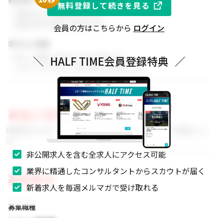
無料登録して続きを見る
・同業界での就業経験がある方
・関連分野の知見をお持ちの方
会員の方はこちらから
ログイン
求める人物像
・新しい挑戦に前向きに取り組める方
＼
HALF TIME会員登録特典
／
・スポーツビジネスに強い関心をお持ちの方
募集の背景
事業拡大に伴い、組織体制を強化するためのメンバーを募集しま
す。
非公開求人を含む全求人にアクセス可能
業界に精通したコンサルタントからスカウトが届く
募集要項
新着求人を毎週メルマガで受け取れる
募集職種