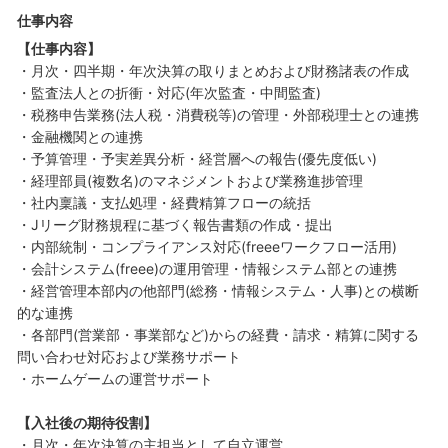
仕事内容
【仕事内容】
・月次・四半期・年次決算の取りまとめおよび財務諸表の作成
・監査法人との折衝・対応(年次監査・中間監査)
・税務申告業務(法人税・消費税等)の管理・外部税理士との連携
・金融機関との連携
・予算管理・予実差異分析・経営層への報告(優先度低い)
・経理部員(複数名)のマネジメントおよび業務進捗管理
・社内稟議・支払処理・経費精算フローの統括
・Jリーグ財務規程に基づく報告書類の作成・提出
・内部統制・コンプライアンス対応(freeeワークフロー活用)
・会計システム(freee)の運用管理・情報システム部との連携
・経営管理本部内の他部門(総務・情報システム・人事)との横断
的な連携
・各部門(営業部・事業部など)からの経費・請求・精算に関する
問い合わせ対応および業務サポート
・ホームゲームの運営サポート
【入社後の期待役割】
・月次・年次決算の主担当として自立運営