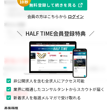
1
0秒
歓迎条件
無料登録して続きを見る
・同業界での就業経験がある方
・関連分野の知見をお持ちの方
会員の方はこちらから
ログイン
求める人物像
・新しい挑戦に前向きに取り組める方
＼
HALF TIME会員登録特典
／
・スポーツビジネスに強い関心をお持ちの方
募集の背景
事業拡大に伴い、組織体制を強化するためのメンバーを募集しま
す。
非公開求人を含む全求人にアクセス可能
業界に精通したコンサルタントからスカウトが届く
募集要項
新着求人を毎週メルマガで受け取れる
募集職種