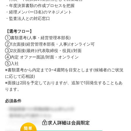
・年度決算書類の作成プロセスを把握
・経理メンバー(3名)のマネジメント
・監査法人との対応窓口
【選考フロー】
①書類選考(人事・経営管理本部長)
②1次面接(経営管理本部長・人事)/オンライン可
③2次面接(最終)(代表取締役・役員)/対面
④内定 オファー面談/対面・オンライン
⑤入社
※書類選考から内定まで3~4週間を目安とします(候補者のご状況
に応じて応相談)
※面接は2回を予定しておりますが、追加で1回発生することもあ
ります。
必須条件
・関連業務での実務経験をお持ちの方
・基本的なPC操作スキル
求人詳細は会員限定
・チームでの協働を大切にできる方
簡単