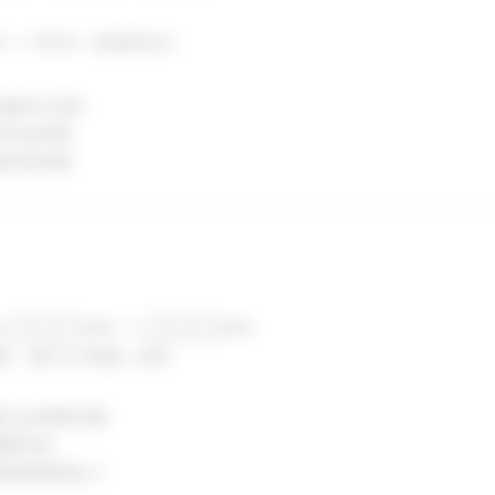
00 〜 18:00（休憩60分）
週休2日制
末年始休暇
種特別休暇
収 ◯◯◯万円 〜 ◯◯◯万円
験・能力を考慮し決定
種社会保険完備
通費支給
種研修制度あり