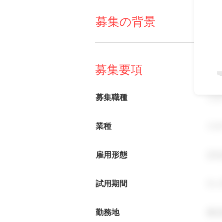
募集の背景
事
募集要項
募集職種
ス
業種
ス
雇用形態
正
試用期間
3ヶ
勤務地
東