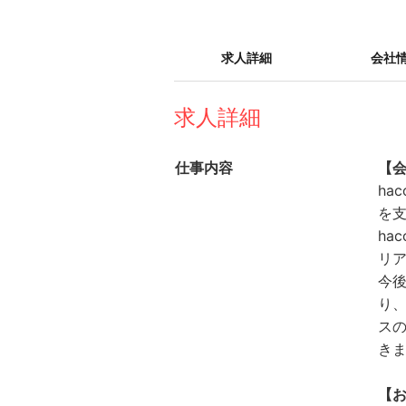
求人詳細
会社
求人詳細
仕事内容
【
ha
を支
ha
リ
今
り、
ス
き
【