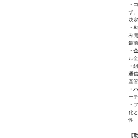
・
ず
決
・S
み開
最
・企
ル
・
通
産
・ハ
ー
・
化と
性
【