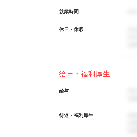
就業時間
9:
休日・休暇
完全
年
各
給与・福利厚生
給与
年
※経
待遇・福利厚生
各
交
各