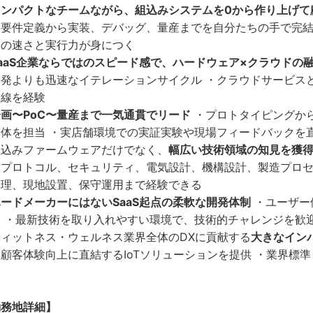
コンパクトなチームながら、組込みシステムを0から作り上げて
、要件定義から実装、デバッグ、量産までを自分たちの手で完結
定の速さと実行力が身につく
aaS企業ならではのスピード感で、ハードウェア×クラウドの
発よりも迅速なイテレーションサイクル ・クラウドサービスと
前線を経験
画〜PoC〜量産まで一気通貫でリード
・プロトタイピングか
全体を担当 ・実店舗環境での実証実験や現場フィードバックを
組込みファームウェアだけでなく、
幅広い技術領域の知見を獲
信プロトコル、セキュリティ、電気設計、機構設計、製造プロセ
管理、現地設置、保守運用まで経験できる
ードメーカーにはないSaaS起点の柔軟な開発体制
・ユーザー
チ ・最新技術を取り入れやすい環境で、技術的チャレンジを歓
フィットネス・ウェルネス業界全体のDXに貢献する
大きなイン
顧客体験向上に直結するIoTソリューションを提供 ・業界標
勤務地詳細】