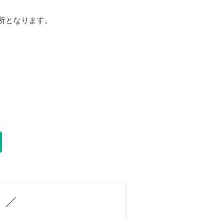
所となります。
典
／