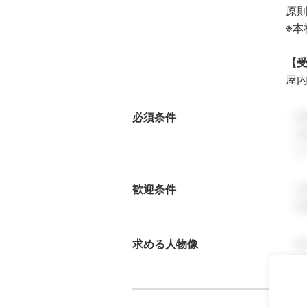
原
※
【
屋
必須条件
・
・基
・
歓迎条件
・
・
求める人物像
・
・