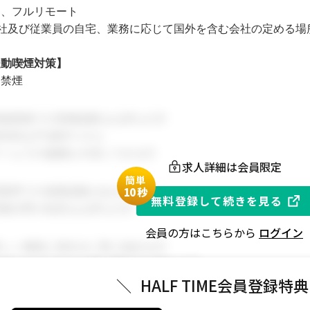
則、フルリモート
本社及び従業員の自宅、業務に応じて国外を含む会社の定める場
受動喫煙対策】
内禁煙
関連業務での実務経験をお持ちの方
本的なPC操作スキル
チームでの協働を大切にできる方
求人詳細は会員限定
簡単
同業界での就業経験がある方
1
0秒
無料登録して続きを見る
関連分野の知見をお持ちの方
会員の方はこちらから
ログイン
新しい挑戦に前向きに取り組める方
スポーツビジネスに強い関心をお持ちの方
＼
HALF TIME会員登録特