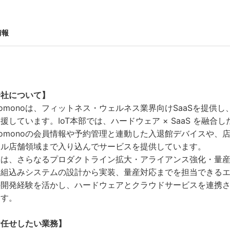
情報
会社について】
comonoは、フィットネス・ウェルネス業界向けSaaSを提
援しています。IoT本部では、ハードウェア × SaaS を融
comonoの会員情報や予約管理と連動した入退館デバイスや
アル店舗領域まで入り込んでサービスを提供しています。
後は、さらなるプロダクトライン拡大・アライアンス強化・量
組込みシステムの設計から実装、量産対応までを担当できるエ
の開発経験を活かし、ハードウェアとクラウドサービスを連携
ます。
お任せしたい業務】