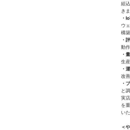
組込
き
・I
ウ
構
・
動
・
生
・
改
・
と調
実店
を
い
＜