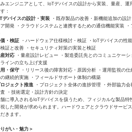
みエンジニアとして、IoTデバイスの設計から実装、量産、
ます：
oTデバイスの設計・実装
・既存製品の改善・新機能追加の設計・
ェア開発 ・クラウドシステムと連携するための通信機能実装 
築
評価・検証
・ハードウェア仕様検討・検証 ・IoTデバイスの性
作検証と改善 ・セキュリティ対策の実装と検証
量産対応
・量産設計レビュー ・製造委託先とのコミュニケーショ
産ラインの立ち上げ支援
運用・保守
・リリース後の障害対応・原因分析 ・運用監視の仕
善の継続的実施 ・フィールドサポート体制の構築
プロジェクト推進
・プロジェクト全体の進捗管理 ・外部協力会
査 ・技術選定・設計方針の決定
舗に導入されるIoTデバイスを扱うため、フィジカルな製品
重視した開発が求められます。ハードウェアとクラウドサービ
ただきます。
やりがい・魅力＞