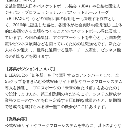
公益財団法人日本バスケットボール協会（JBA）や公益社団法人
ジャパン・プロフェッショナル・バスケットボールリーグ
（B.LEAGUE）などの関連団体の採用を一元管理する存在とし
て、2016年に誕生した当社。各団体が社会貢献や経済活動に主体
的に参画できる土壌をつくることでバスケットボール界に貢献し
ています。今回の募集は、アジアマーケットを中心とした国際交
流やビジネス展開などを図っていくための組織強化です。新たな
人材をお迎えし、世界に通用する選手・チーム輩出、ビジネス機
会の創出などを図ります。
【募集ポジションについて】
B.LEAGUEの「B.革新」をITで牽引するコアメンバーとして、全
55クラブを巻き込む公式WEBサイト刷新やワークフローシステム
導入を推進し、プロスポーツの「未来の当たり前」をあなたの手
で設計しませんか。第二創業期の今だからこそ、システム構成や
業務フローのすべてを自ら定義する圧倒的な裁量のもと、短期間
で急成長を遂げられる唯一無二の機会がここにあります。
【業務内容】
公式WEBサイトやワークフローシステムを中心に、以下のような