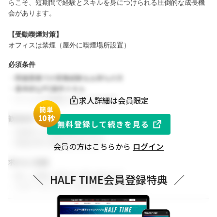
らこそ、短期間で経験とスキルを身につけられる圧倒的な成長機
会があります。
【受動喫煙対策】
オフィスは禁煙（屋外に喫煙場所設置）
必須条件
・関連業務での実務経験をお持ちの方
・基本的なPC操作スキル
求人詳細は会員限定
・チームでの協働を大切にできる方
簡単
1
0秒
歓迎条件
無料登録して続きを見る
・同業界での就業経験がある方
・関連分野の知見をお持ちの方
会員の方はこちらから
ログイン
求める人物像
・新しい挑戦に前向きに取り組める方
＼
HALF TIME会員登録特典
／
・スポーツビジネスに強い関心をお持ちの方