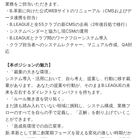
業務をご担当いただきます。
・B.革新に向けた公式WEBサイトのリニューアル（CMSおよびデ
ータ連携を担当）
・B.LEAGUEと全55クラブの新CMSの企画（2年後目処で移行）
・システムベンダーと協力し現CSMの運用
・B.LEAGUEとクラブ間のワークフローシステム導入
・クラブ担当者へのシステムレクチャー、マニュアル作成、QA対
応
【本ポジションの魅力】
・「裁量の大きな環境」
システム導入・活用において、自ら考え、提案し、行動に移す裁
量があります。 あなたの提案や行動が、そのままB.LEAGUEの未
来を左右するダイレクトなインパクトを持ちます。
・「ルール無き道を切り拓く」
まだ誰も踏み入れていない領域に挑戦し、システム構成、業務フ
ローのすべてを自らの手で定義し、「正解」を創り上げていくこ
とができます。
・「急成長環境での自己変革」
新.革新として第二創業期フェーズを迎える変化の激しい時期だか