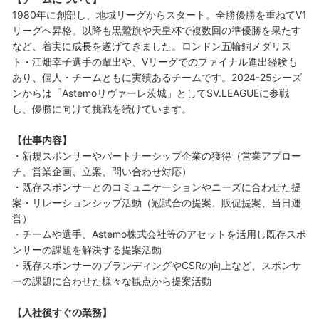
1980年に創部し、地域リーグからスタート。全勝優勝を重ねてV1
リーグへ昇格。以降も黒鷲旗や天皇杯で複数回の準優勝を果たす
など、着実に成長を遂げてきました。ロンドン五輪銅メダリス
ト・江畑幸子選手の輩出や、Vリーグでのファイナル進出経験も
あり、個人・チームともに実績あるチームです。2024-25シーズ
ンからは「Astemoリヴァーレ茨城」としてSV.LEAGUEに参戦
し、優勝に向けて挑戦を続けています。
【仕事内容】
・新規スポンサーやパートナーシップ企業の獲得（営業アプロー
チ、営業企画、立案、問い合わせ対応）
・既存スポンサーとのコミュニケーションやニーズに合わせた提
案・リレーションシップ活動（冠試合の提案、販促提案、当日運
営）
・チームや選手、Astemo株式会社等のアセットを活用し既存スポ
ンサーの課題を解決する提案活動
・既存スポンサーのブランディングやCSRの向上など、スポンサ
ーの課題に合わせた様々な観点から提案活動
【入社後すぐの業務】