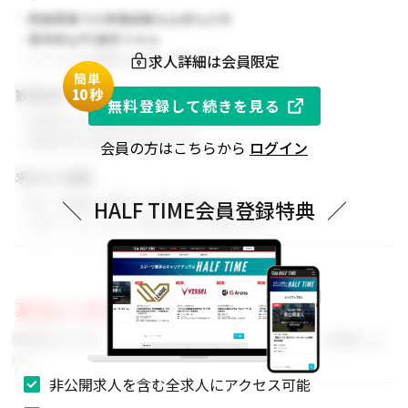
・関連業務での実務経験をお持ちの方
・基本的なPC操作スキル
求人詳細は会員限定
・チームでの協働を大切にできる方
簡単
1
0秒
歓迎条件
無料登録して続きを見る
・同業界での就業経験がある方
・関連分野の知見をお持ちの方
会員の方はこちらから
ログイン
求める人物像
・新しい挑戦に前向きに取り組める方
＼
HALF TIME会員登録特典
／
・スポーツビジネスに強い関心をお持ちの方
募集の背景
事業拡大に伴い、組織体制を強化するためのメンバーを募集しま
す。
非公開求人を含む全求人にアクセス可能