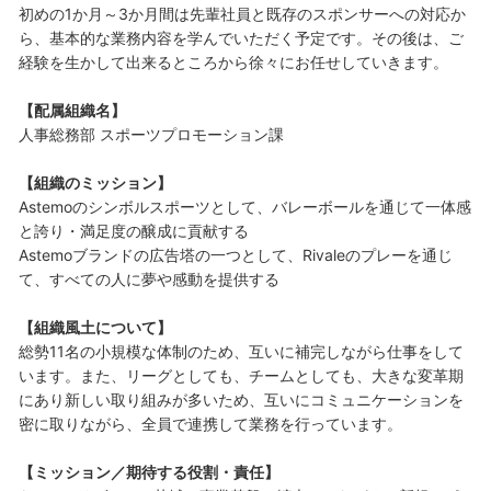
初めの1か月～3か月間は先輩社員と既存のスポンサーへの対応か
ら、基本的な業務内容を学んでいただく予定です。その後は、ご
経験を生かして出来るところから徐々にお任せしていきます。
【配属組織名】
人事総務部 スポーツプロモーション課
【組織のミッション】
Astemoのシンボルスポーツとして、バレーボールを通じて一体感
と誇り・満足度の醸成に貢献する
Astemoブランドの広告塔の一つとして、Rivaleのプレーを通じ
て、すべての人に夢や感動を提供する
【組織風土について】
総勢11名の小規模な体制のため、互いに補完しながら仕事をして
います。また、リーグとしても、チームとしても、大きな変革期
にあり新しい取り組みが多いため、互いにコミュニケーションを
密に取りながら、全員で連携して業務を行っています。
【ミッション／期待する役割・責任】