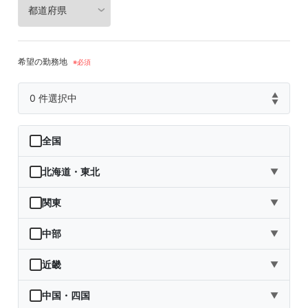
希望の勤務地
▲
0
件選択中
▼
全国
北海道・東北
▼
北海道
関東
▼
青森県
茨城県
中部
▼
岩手県
栃木県
新潟県
近畿
▼
宮城県
群馬県
富山県
三重県
中国・四国
▼