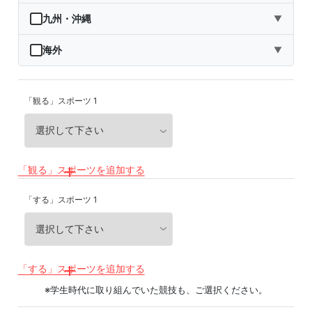
秋田県
埼玉県
石川県
滋賀県
鳥取県
九州・沖縄
▼
山形県
千葉県
福井県
京都府
島根県
福岡県
海外
▼
福島県
東京都
山梨県
大阪府
岡山県
佐賀県
海外
「観る」スポーツ 1
神奈川県
長野県
兵庫県
広島県
長崎県
岐阜県
奈良県
山口県
熊本県
静岡県
和歌山県
徳島県
大分県
「観る」スポーツを追加する
愛知県
香川県
宮崎県
「する」スポーツ 1
愛媛県
鹿児島県
高知県
沖縄県
「する」スポーツを追加する
※学生時代に取り組んでいた競技も、ご選択ください。