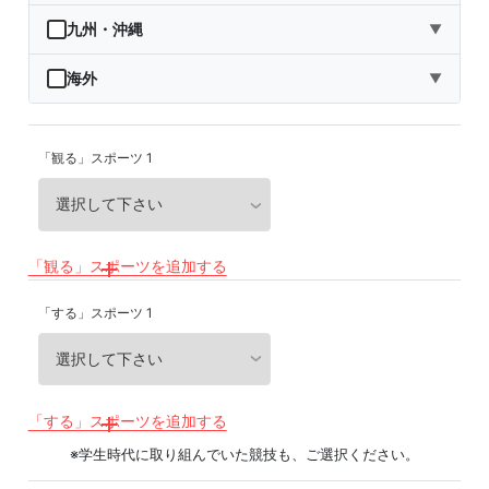
秋田県
埼玉県
石川県
滋賀県
鳥取県
九州・沖縄
▼
山形県
千葉県
福井県
京都府
島根県
福岡県
海外
▼
福島県
東京都
山梨県
大阪府
岡山県
佐賀県
海外
「観る」スポーツ 1
神奈川県
長野県
兵庫県
広島県
長崎県
岐阜県
奈良県
山口県
熊本県
静岡県
和歌山県
徳島県
大分県
「観る」スポーツを追加する
愛知県
香川県
宮崎県
「する」スポーツ 1
愛媛県
鹿児島県
高知県
沖縄県
「する」スポーツを追加する
※学生時代に取り組んでいた競技も、ご選択ください。