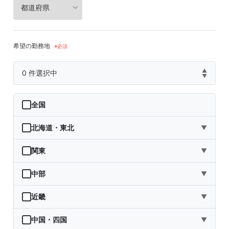
希望の勤務地
▲
0
件選択中
▼
全国
北海道・東北
▼
北海道
関東
▼
青森県
茨城県
中部
▼
岩手県
栃木県
新潟県
近畿
▼
宮城県
群馬県
富山県
三重県
中国・四国
▼