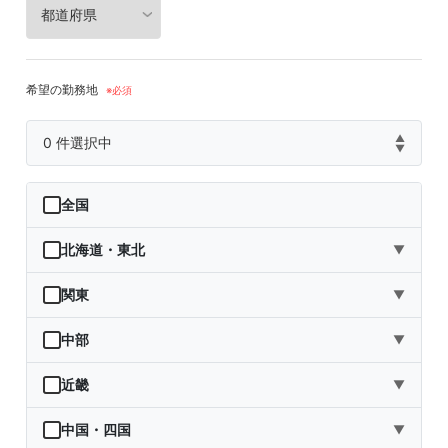
希望の勤務地
▲
0
件選択中
▼
全国
北海道・東北
▼
北海道
関東
▼
青森県
茨城県
中部
▼
岩手県
栃木県
新潟県
近畿
▼
宮城県
群馬県
富山県
三重県
中国・四国
▼