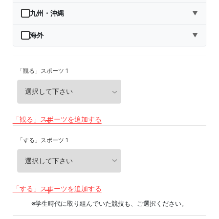
秋田県
埼玉県
石川県
滋賀県
鳥取県
九州・沖縄
▼
山形県
千葉県
福井県
京都府
島根県
福岡県
海外
▼
福島県
東京都
山梨県
大阪府
岡山県
佐賀県
海外
「観る」スポーツ 1
神奈川県
長野県
兵庫県
広島県
長崎県
岐阜県
奈良県
山口県
熊本県
静岡県
和歌山県
徳島県
大分県
「観る」スポーツを追加する
愛知県
香川県
宮崎県
「する」スポーツ 1
愛媛県
鹿児島県
高知県
沖縄県
「する」スポーツを追加する
※学生時代に取り組んでいた競技も、ご選択ください。