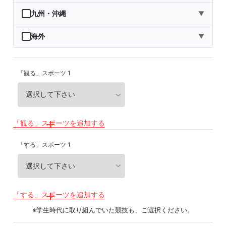
秋田県
埼玉県
石川県
滋賀県
鳥取県
九州・沖縄
▼
山形県
千葉県
福井県
京都府
島根県
福岡県
海外
▼
福島県
東京都
山梨県
大阪府
岡山県
佐賀県
海外
「観る」スポーツ 1
神奈川県
長野県
兵庫県
広島県
長崎県
岐阜県
奈良県
山口県
熊本県
静岡県
和歌山県
徳島県
大分県
「観る」スポーツを追加する
愛知県
香川県
宮崎県
「する」スポーツ 1
愛媛県
鹿児島県
高知県
沖縄県
「する」スポーツを追加する
※学生時代に取り組んでいた競技も、ご選択ください。