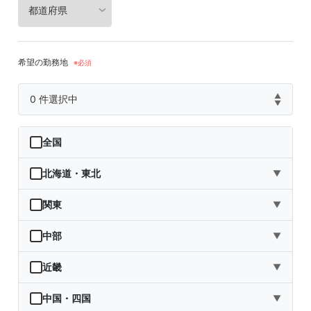
希望の勤務地
▲
0
件選択中
▼
全国
北海道・東北
▼
北海道
関東
▼
青森県
茨城県
中部
▼
岩手県
栃木県
新潟県
近畿
▼
宮城県
群馬県
富山県
三重県
中国・四国
▼