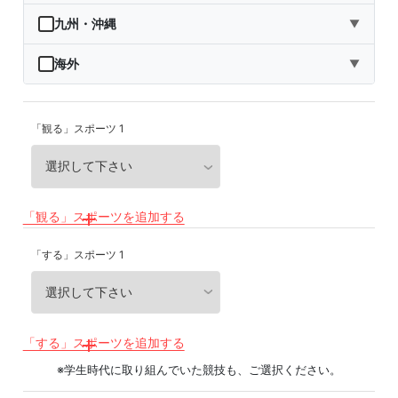
秋田県
埼玉県
石川県
滋賀県
鳥取県
九州・沖縄
▼
山形県
千葉県
福井県
京都府
島根県
福岡県
海外
▼
福島県
東京都
山梨県
大阪府
岡山県
佐賀県
海外
「観る」スポーツ 1
神奈川県
長野県
兵庫県
広島県
長崎県
岐阜県
奈良県
山口県
熊本県
静岡県
和歌山県
徳島県
大分県
「観る」スポーツを追加する
愛知県
香川県
宮崎県
「する」スポーツ 1
愛媛県
鹿児島県
高知県
沖縄県
「する」スポーツを追加する
※学生時代に取り組んでいた競技も、ご選択ください。