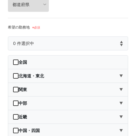
希望の勤務地
▲
0
件選択中
▼
全国
北海道・東北
▼
北海道
関東
▼
青森県
茨城県
中部
▼
岩手県
栃木県
新潟県
近畿
▼
宮城県
群馬県
富山県
三重県
中国・四国
▼