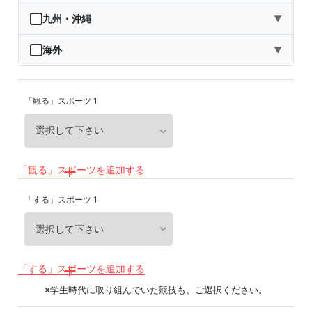
秋田県
埼玉県
石川県
滋賀県
鳥取県
九州・沖縄
▼
山形県
千葉県
福井県
京都府
島根県
福岡県
海外
▼
福島県
東京都
山梨県
大阪府
岡山県
佐賀県
海外
「観る」スポーツ 1
神奈川県
長野県
兵庫県
広島県
長崎県
岐阜県
奈良県
山口県
熊本県
静岡県
和歌山県
徳島県
大分県
「観る」スポーツを追加する
愛知県
香川県
宮崎県
「する」スポーツ 1
愛媛県
鹿児島県
高知県
沖縄県
「する」スポーツを追加する
※学生時代に取り組んでいた競技も、ご選択ください。