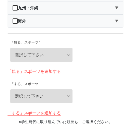
秋田県
埼玉県
石川県
滋賀県
鳥取県
九州・沖縄
▼
山形県
千葉県
福井県
京都府
島根県
福岡県
海外
▼
福島県
東京都
山梨県
大阪府
岡山県
佐賀県
海外
「観る」スポーツ 1
神奈川県
長野県
兵庫県
広島県
長崎県
岐阜県
奈良県
山口県
熊本県
静岡県
和歌山県
徳島県
大分県
「観る」スポーツを追加する
愛知県
香川県
宮崎県
「する」スポーツ 1
愛媛県
鹿児島県
高知県
沖縄県
「する」スポーツを追加する
※学生時代に取り組んでいた競技も、ご選択ください。