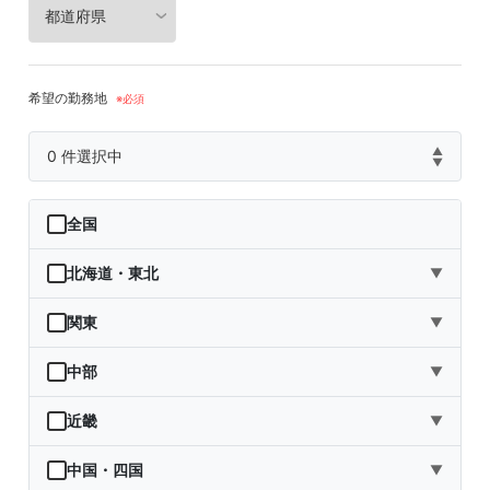
希望の勤務地
▲
0
件選択中
▼
全国
北海道・東北
▼
北海道
関東
▼
青森県
茨城県
中部
▼
岩手県
栃木県
新潟県
近畿
▼
宮城県
群馬県
富山県
三重県
中国・四国
▼