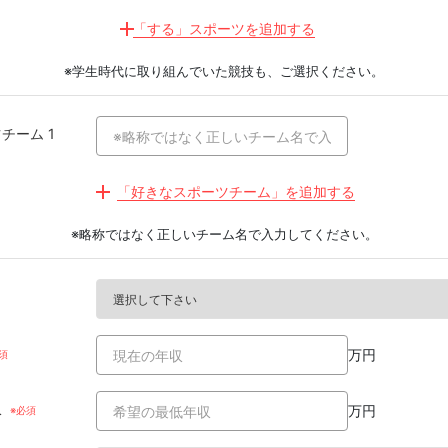
愛媛県
鹿児島県
「する」スポーツを追加する
高知県
沖縄県
※学生時代に取り組んでいた競技も、ご選択ください。
チーム 1
「好きなスポーツチーム」を追加する
※略称ではなく正しいチーム名で入力してください。
万円
収
万円