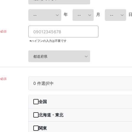
年
月
※ハイフンの入力は不要です
0
件選択中
全国
北海道・東北
北海道
関東