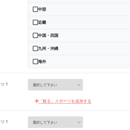
青森県
茨城県
中部
岩手県
栃木県
新潟県
近畿
宮城県
群馬県
富山県
三重県
中国・四国
秋田県
埼玉県
石川県
滋賀県
鳥取県
九州・沖縄
山形県
千葉県
福井県
京都府
島根県
福岡県
海外
福島県
東京都
山梨県
大阪府
岡山県
佐賀県
海外
神奈川県
ツ 1
長野県
兵庫県
広島県
長崎県
岐阜県
奈良県
山口県
熊本県
「観る」スポーツを追加する
静岡県
和歌山県
徳島県
大分県
ツ 1
愛知県
香川県
宮崎県