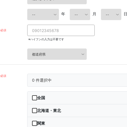
年
月
※ハイフンの入力は不要です
0
件選択中
全国
北海道・東北
北海道
関東