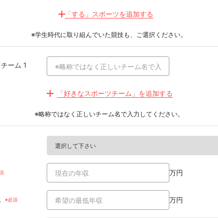
愛媛県
鹿児島県
「する」スポーツを追加する
高知県
沖縄県
※学生時代に取り組んでいた競技も、ご選択ください。
チーム 1
「好きなスポーツチーム」を追加する
※略称ではなく正しいチーム名で入力してください。
万円
収
万円