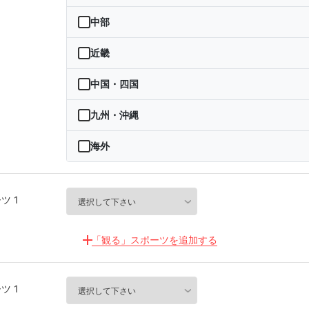
青森県
茨城県
中部
岩手県
栃木県
新潟県
近畿
宮城県
群馬県
富山県
三重県
中国・四国
秋田県
埼玉県
石川県
滋賀県
鳥取県
九州・沖縄
山形県
千葉県
福井県
京都府
島根県
福岡県
海外
福島県
東京都
山梨県
大阪府
岡山県
佐賀県
海外
神奈川県
ツ 1
長野県
兵庫県
広島県
長崎県
岐阜県
奈良県
山口県
熊本県
「観る」スポーツを追加する
静岡県
和歌山県
徳島県
大分県
ツ 1
愛知県
香川県
宮崎県