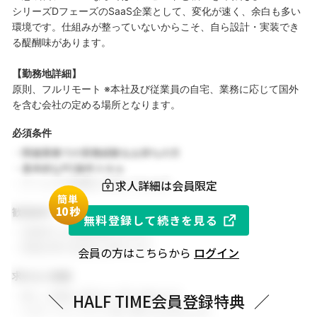
シリーズDフェーズのSaaS企業として、変化が速く、余白も多い
環境です。仕組みが整っていないからこそ、自ら設計・実装でき
る醍醐味があります。
【勤務地詳細】
原則、フルリモート ※本社及び従業員の自宅、業務に応じて国外
を含む会社の定める場所となります。
必須条件
・関連業務での実務経験をお持ちの方
・基本的なPC操作スキル
求人詳細は会員限定
・チームでの協働を大切にできる方
簡単
1
0秒
歓迎条件
無料登録して続きを見る
・同業界での就業経験がある方
・関連分野の知見をお持ちの方
会員の方はこちらから
ログイン
求める人物像
・新しい挑戦に前向きに取り組める方
＼
HALF TIME会員登録特典
／
・スポーツビジネスに強い関心をお持ちの方