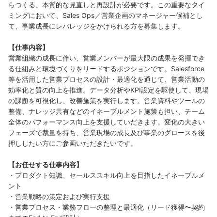
らつくる、本質的な見直しと再設計が必要です。この重要なタイ
ミングにおいて、Sales Ops／営業企画のマネージャー候補とし
て、事業成長にレバレッジをかけられる方を募集します。
【仕事内容】
営業組織の成長に伴い、営業メンバーが最大限の成果を発揮でき
る仕組みと環境づくりをリードするポジションです。Salesforce
等を活用した営業プロセスの設計・最適化を通じて、営業活動の
効率化と質の向上を推進。データ分析やKPI設定を駆使して、現場
の課題を可視化し、改善施策を実行します。営業資料やツールの
整備、ナレッジ共有などのイネーブルメント施策も担い、チーム
全体のパフォーマンス向上を支援していだきます。変化の大きい
フェーズで裁量を持ち、営業現場の成長及び事業のグロースを後
押ししたい方にご参画いただきたいです。
【お任せする仕事内容】
・プロダクト知識、セールススキル向上を目指したイネーブルメ
ント
・営業戦略の策定および実行支援
・営業プロセス・業務フローの整理と最適化（リード獲得〜契約