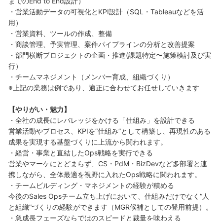
までのEnd to End設計）
・営業活動データの可視化とKPI設計（SQL・Tableauなどを活
用）
・営業資料、ツールの作成、整備
・商談管理、予実管理、案件パイプラインの分析と改善提案
・部門横断プロジェクトの企画・推進(課題特定〜施策検討及び実
行）
・チームマネジメント（メンバー育成、組織づくり）
※上記の業務は例であり、適正に合わせてお任せしていきます
【やりがい・魅力】
・全社の成長にレバレッジをかける「仕組み」を設計できる
営業活動やプロセス、KPIを“仕組み”として構築し、再現性のある
成果を実現する基盤づくりに上流から関われます。
・経営・事業と直結したOps戦略を実行できる
営業やマーケにとどまらず、CS・PdM・BizDevなど多部署と連
携しながら、全体最適を視野に入れたOps戦略に関われます。
・チームビルディング・マネジメントの経験が積める
今後のSales Opsチーム立ち上げにおいて、仕組みだけでなく“人
と組織”づくりの経験ができます（MGR候補としての登用前提）。
・急成長フェーズならではのスピードと裁量を味わえる