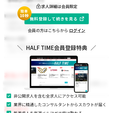
・基本的なPC操作スキル
求人詳細は会員限定
・チームでの協働を大切にできる方
簡単
1
0秒
歓迎条件
無料登録して続きを見る
・同業界での就業経験がある方
・関連分野の知見をお持ちの方
会員の方はこちらから
ログイン
求める人物像
・新しい挑戦に前向きに取り組める方
＼
HALF TIME会員登録特典
／
・スポーツビジネスに強い関心をお持ちの方
募集の背景
事業拡大に伴い、組織体制を強化するためのメンバーを募集しま
す。
非公開求人を含む全求人にアクセス可能
業界に精通したコンサルタントからスカウトが届く
募集要項
新着求人を毎週メルマガで受け取れる