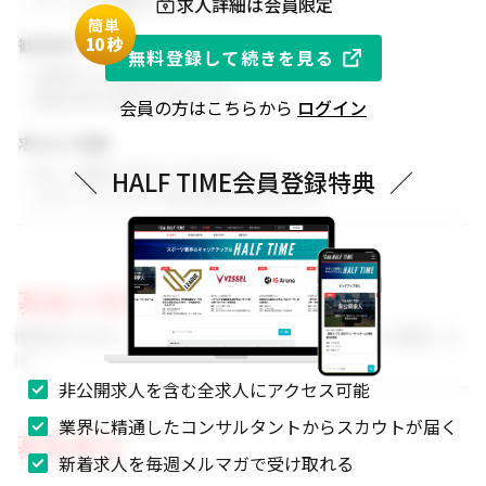
求人詳細は会員限定
・チームでの協働を大切にできる方
簡単
1
0秒
歓迎条件
無料登録して続きを見る
・同業界での就業経験がある方
・関連分野の知見をお持ちの方
会員の方はこちらから
ログイン
求める人物像
・新しい挑戦に前向きに取り組める方
＼
HALF TIME会員登録特典
／
・スポーツビジネスに強い関心をお持ちの方
募集の背景
事業拡大に伴い、組織体制を強化するためのメンバーを募集しま
す。
非公開求人を含む全求人にアクセス可能
業界に精通したコンサルタントからスカウトが届く
募集要項
新着求人を毎週メルマガで受け取れる