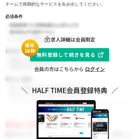
チームで画期的なサービスを生み出してください。
必須条件
・関連業務での実務経験をお持ちの方
・基本的なPC操作スキル
求人詳細は会員限定
・チームでの協働を大切にできる方
簡単
1
0秒
歓迎条件
無料登録して続きを見る
・同業界での就業経験がある方
・関連分野の知見をお持ちの方
会員の方はこちらから
ログイン
求める人物像
・新しい挑戦に前向きに取り組める方
＼
HALF TIME会員登録特典
／
・スポーツビジネスに強い関心をお持ちの方
募集の背景
事業拡大に伴い、組織体制を強化するためのメンバーを募集しま