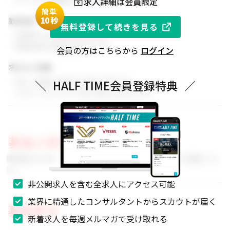
求人詳細は会員限定
・チームでの協働を大切にできる方
簡単
1
0秒
歓迎条件
無料登録して続きを見る
・同業界での就業経験がある方
・関連分野の知見をお持ちの方
会員の方はこちらから
ログイン
求める人物像
・新しい挑戦に前向きに取り組める方
＼
HALF TIME会員登録特典
／
・スポーツビジネスに強い関心をお持ちの方
募集の背景
事業拡大に伴い、組織体制を強化するためのメンバーを募集しま
す。
非公開求人を含む全求人にアクセス可能
業界に精通したコンサルタントからスカウトが届く
募集要項
新着求人を毎週メルマガで受け取れる