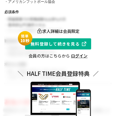
・アメリカンフットボール協会
必須条件
・関連業務での実務経験をお持ちの方
・基本的なPC操作スキル
求人詳細は会員限定
・チームでの協働を大切にできる方
簡単
1
0秒
歓迎条件
無料登録して続きを見る
・同業界での就業経験がある方
・関連分野の知見をお持ちの方
会員の方はこちらから
ログイン
求める人物像
・新しい挑戦に前向きに取り組める方
＼
HALF TIME会員登録特典
／
・スポーツビジネスに強い関心をお持ちの方
募集の背景
事業拡大に伴い、組織体制を強化するためのメンバーを募集しま
す。