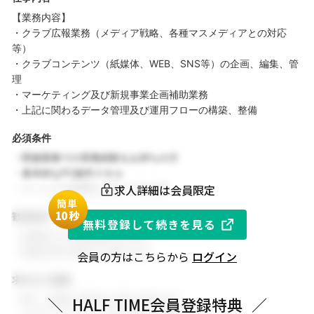
【業務内容】
・クラブ広報業務（メディア戦略、各種マスメディアとの対応
等）
・クラブコンテンツ（紙媒体、WEB、SNS等）の企画、編集、管
理
・マーケティング及び新規事業企画補助業務
・上記に関わるデータ管理及び運用フローの構築、整備
必須条件
・関連業務での実務経験をお持ちの方
・基本的なPC操作スキル
求人詳細は会員限定
・チームでの協働を大切にできる方
簡単
1
0秒
歓迎条件
無料登録して続きを見る
・同業界での就業経験がある方
・関連分野の知見をお持ちの方
会員の方はこちらから
ログイン
求める人物像
・新しい挑戦に前向きに取り組める方
＼
HALF TIME会員登録特典
／