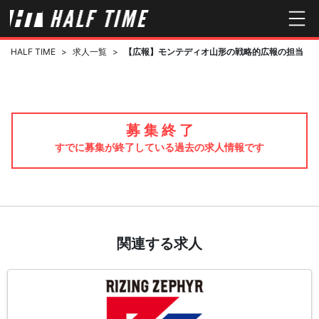
HALF TIME
>
求人一覧
>
【広報】モンテディオ山形の戦略的広報の担当
募 集 終 了
すでに募集が終了している過去の求人情報です
関連する求人