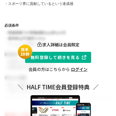
・スポーツ界に貢献しているという達成感
必須条件
・関連業務での実務経験をお持ちの方
・基本的なPC操作スキル
求人詳細は会員限定
・チームでの協働を大切にできる方
簡単
1
0秒
歓迎条件
無料登録して続きを見る
・同業界での就業経験がある方
・関連分野の知見をお持ちの方
会員の方はこちらから
ログイン
求める人物像
・新しい挑戦に前向きに取り組める方
＼
HALF TIME会員登録特典
／
・スポーツビジネスに強い関心をお持ちの方
募集の背景