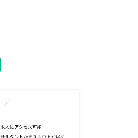
典
／
す。
求人にアクセス可能
ンサルタントからスカウトが届く