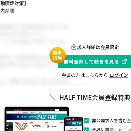
受動喫煙対策】
地内禁煙
関連業務での実務経験をお持ちの方
本的なPC操作スキル
チームでの協働を大切にできる方
求人詳細は会員限定
簡単
同業界での就業経験がある方
1
0秒
無料登録して続きを見る
関連分野の知見をお持ちの方
会員の方はこちらから
ログイン
新しい挑戦に前向きに取り組める方
スポーツビジネスに強い関心をお持ちの方
＼
HALF TIME会員登録特
業拡大に伴い、組織体制を強化するためのメンバーを募集しま
非公開求人を含む全
業界に精通したコ