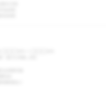
週休2日制
末年始休暇
種特別休暇
収 ◯◯◯万円 〜 ◯◯◯万円
験・能力を考慮し決定
種社会保険完備
通費支給
種研修制度あり