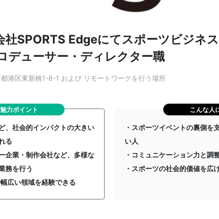
社SPORTS Edgeにてスポーツビジネ
ロデューサー・ディレクター職
都港区東新橋1-8-1 および リモートワークを行う場所
魅力ポイント
こんな人
ど、社会的インパクトの大きい
・スポーツイベントの裏側を
われる
い人
ー企業・制作会社など、多様な
・コミュニケーション力と調
業務を行う
・スポーツの社会的価値を広
で幅広い領域を経験できる