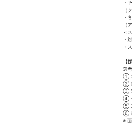
・
（
・
（
＜
・
・
【
選
① 
② 
③ 
④ 
⑤ 
⑥ 
※ 