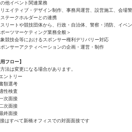
その他イベント関連業務
クリエイティブ・デザイン制作、事務局運営、設営施工、会場警
各ステークホルダーとの連携
アスリートや競技団体から、行政・自治体、警察・消防、イベ
スポーツマーケティング業務全般＞
対象競技会等におけるスポンサー権利デリバリー対応
スポンサーアクティベーションの企画・運営・制作
採用フロー】
考方法は変更になる場合があります。
エントリー
書類選考
適性検査
一次面接
二次面接
最終面接
面接はすべて新橋オフィスでの対面面接です