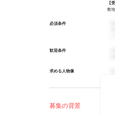
【
敷
必須条件
・
・基
・
歓迎条件
・
・
求める人物像
・
・
募集の背景
事