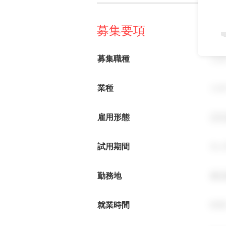
募集要項
募集職種
ス
業種
ス
雇用形態
正
試用期間
3ヶ
勤務地
東
就業時間
9: