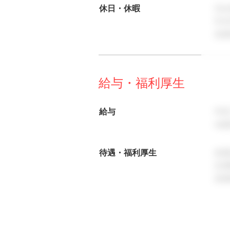
休日・休暇
完全
年
各
給与・福利厚生
給与
年
※経
待遇・福利厚生
各
交
各